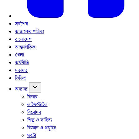
সর্বশেষ
আজকের পত্রিকা
বাংলাদেশ
আন্তর্জাতিক
খেলা
অর্থনীতি
মতামত
ভিডিও
অন্যান্য
ফিচার
লাইফস্টাইল
বিনোদন
শিল্প ও সাহিত্য
বিজ্ঞান ও প্রযুক্তি
ফটো