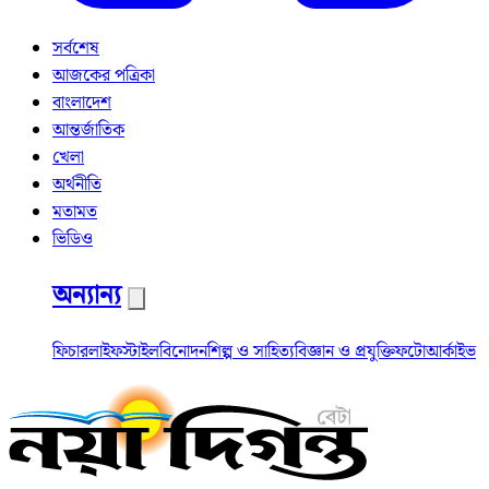
সর্বশেষ
আজকের পত্রিকা
বাংলাদেশ
আন্তর্জাতিক
খেলা
অর্থনীতি
মতামত
ভিডিও
অন্যান্য
ফিচার
লাইফস্টাইল
বিনোদন
শিল্প ও সাহিত্য
বিজ্ঞান ও প্রযুক্তি
ফটো
আর্কাইভ