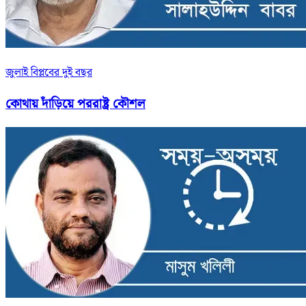
জুলাই বিপ্লবের দুই বছর
কোথায় দাঁড়িয়ে পররাষ্ট্র কৌশল