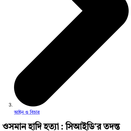
আইন ও বিচার
ওসমান হাদি হত্যা : সিআইডি’র তদন্ত