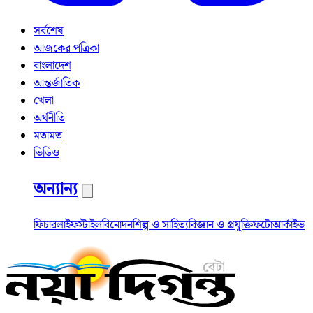
সর্বশেষ
আজকের পত্রিকা
বাংলাদেশ
আন্তর্জাতিক
খেলা
অর্থনীতি
মতামত
ভিডিও
অন্যান্য
ফিচার
লাইফস্টাইল
বিনোদন
শিল্প ও সাহিত্য
বিজ্ঞান ও প্রযুক্তি
ফটো
আর্কাইভ