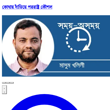
কোথায় দাঁড়িয়ে পররাষ্ট্র কৌশল