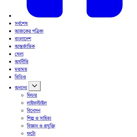
সর্বশেষ
আজকের পত্রিকা
বাংলাদেশ
আন্তর্জাতিক
খেলা
অর্থনীতি
মতামত
ভিডিও
অন্যান্য
ফিচার
লাইফস্টাইল
বিনোদন
শিল্প ও সাহিত্য
বিজ্ঞান ও প্রযুক্তি
ফটো