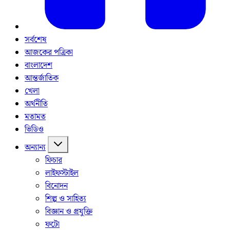
সর্বশেষ
আজকের পত্রিকা
বাংলাদেশ
আন্তর্জাতিক
খেলা
অর্থনীতি
মতামত
ভিডিও
অন্যান্য
ফিচার
লাইফস্টাইল
বিনোদন
শিল্প ও সাহিত্য
বিজ্ঞান ও প্রযুক্তি
ফটো