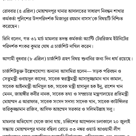
রোববার (৫ এপ্রিল) মোহাম্মদপুর থানার আদালতের সাধারণ নিবন্ধন শাখার
কর্মকর্তা পুলিশের উপপরিদর্শক মিজানুর রহমান বাসস’কে বিষয়টি নিশ্চিত
করেছেন।
তিনি বলেন, গত ৩১ মার্চ মামলার তদন্ত কর্মকর্তা অ্যান্টি টেররিজম ইউনিটের
পরিদর্শক শংকর কুমার ঘোষ এ চার্জশিট দাখিল করেন।
আগামী বুধবার (৮ এপ্রিল) চার্জশিট গ্রহণ বিষয় শুনানির জন্য দিন ধার্য রয়েছে।
চার্জশিটভুক্ত উল্লেখযোগ্য অন্যান্য আসামিরা হলেন— সড়ক পরিবহন ও
সেতুমন্ত্রী ওবায়দুল কাদের, সাবেক স্বরাষ্ট্রমন্ত্রী আসাদুজ্জামান খান কামাল,
সাবেক আইনমন্ত্রী আনিসুল হক, সাবেক মন্ত্রী হাসানুল হক ইনু, রাশেদ খান
মেনন, জাহাঙ্গীর কবীর নানক, সাবেক তথ্য ও সম্প্রচার মন্ত্রণালয়ের প্রতিমন্ত্রী
মোহাম্মদ এ আরাফাত, সাবেক সংসদ সদস্য সাদেক খান, সাবেক কাউন্সিলর
তারিকুজ্জামান রাজিব, আসিফ আহম্মেদ সরকার ও সলিমউল্লাহ সলু।
মামলার অভিযোগ থেকে জানা যায়, চব্বিশের আন্দোলন চলাকালে ২০ জুলাই
সন্ধ্যায় মোহাম্মদপুর থানার বছিলা রোডে ৩৩ নম্বর ওয়ার্ড আওয়ামী লীগ