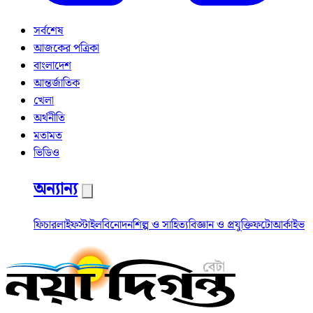
সর্বশেষ
আজকের পত্রিকা
বাংলাদেশ
আন্তর্জাতিক
খেলা
অর্থনীতি
মতামত
ভিডিও
অন্যান্য
ফিচার
লাইফস্টাইল
বিনোদন
শিল্প ও সাহিত্য
বিজ্ঞান ও প্রযুক্তি
ফটো
আর্কাইভ