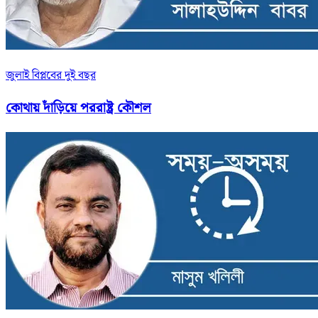
জুলাই বিপ্লবের দুই বছর
কোথায় দাঁড়িয়ে পররাষ্ট্র কৌশল