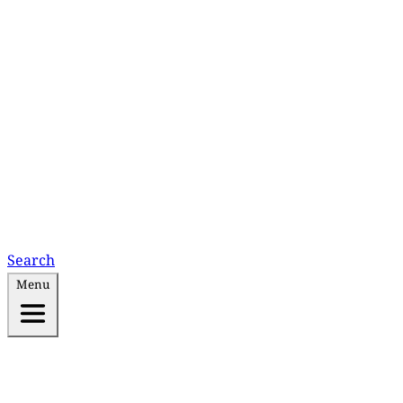
Search
Menu