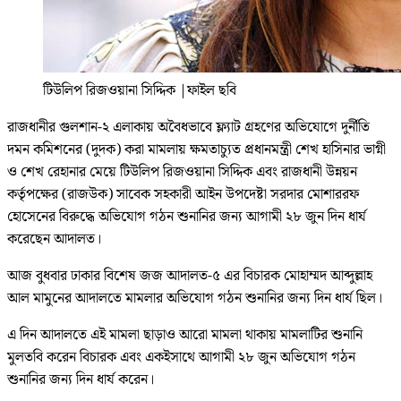
টিউলিপ রিজওয়ানা সিদ্দিক
|
ফাইল ছবি
রাজধানীর গুলশান-২ এলাকায় অবৈধভাবে ফ্ল্যাট গ্রহণের অভিযোগে দুর্নীতি
দমন কমিশনের (দুদক) করা মামলায় ক্ষমতাচ্যুত প্রধানমন্ত্রী শেখ হাসিনার ভাগ্নী
ও শেখ রেহানার মেয়ে টিউলিপ রিজওয়ানা সিদ্দিক এবং রাজধানী উন্নয়ন
কর্তৃপক্ষের (রাজউক) সাবেক সহকারী আইন উপদেষ্টা সরদার মোশাররফ
হোসেনের বিরুদ্ধে অভিযোগ গঠন শুনানির জন্য আগামী ২৮ জুন দিন ধার্য
করেছেন আদালত।
আজ বুধবার ঢাকার বিশেষ জজ আদালত-৫ এর বিচারক মোহাম্মদ আব্দুল্লাহ
আল মামুনের আদালতে মামলার অভিযোগ গঠন শুনানির জন্য দিন ধার্য ছিল।
এ দিন আদালতে এই মামলা ছাড়াও আরো মামলা থাকায় মামলাটির শুনানি
মুলতবি করেন বিচারক এবং একইসাথে আগামী ২৮ জুন অভিযোগ গঠন
শুনানির জন্য দিন ধার্য করেন।