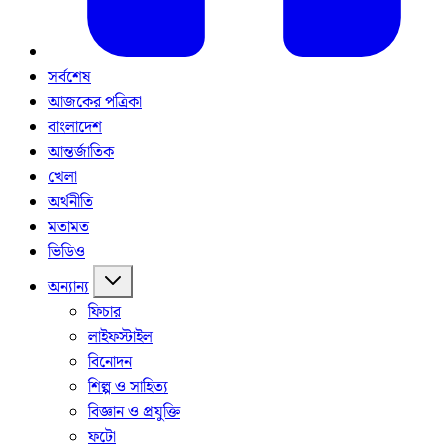
সর্বশেষ
আজকের পত্রিকা
বাংলাদেশ
আন্তর্জাতিক
খেলা
অর্থনীতি
মতামত
ভিডিও
অন্যান্য
ফিচার
লাইফস্টাইল
বিনোদন
শিল্প ও সাহিত্য
বিজ্ঞান ও প্রযুক্তি
ফটো