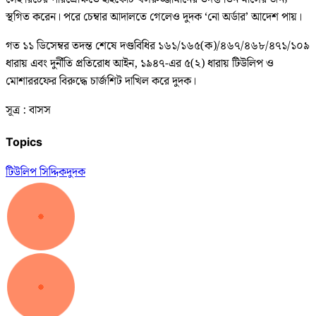
স্থগিত করেন। পরে চেম্বার আদালতে গেলেও দুদক ‘নো অর্ডার’ আদেশ পায়।
গত ১১ ডিসেম্বর তদন্ত শেষে দণ্ডবিধির ১৬১/১৬৫(ক)/৪৬৭/৪৬৮/৪৭১/১০৯
ধারায় এবং দুর্নীতি প্রতিরোধ আইন, ১৯৪৭-এর ৫(২) ধারায় টিউলিপ ও
মোশাররফের বিরুদ্ধে চার্জশিট দাখিল করে দুদক।
সূত্র : বাসস
Topics
টিউলিপ সিদ্দিক
দুদক