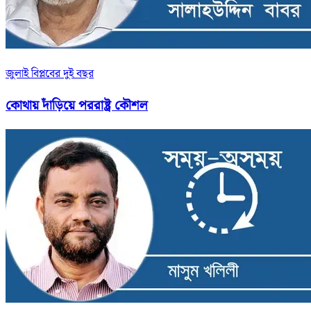
জুলাই বিপ্লবের দুই বছর
কোথায় দাঁড়িয়ে পররাষ্ট্র কৌশল