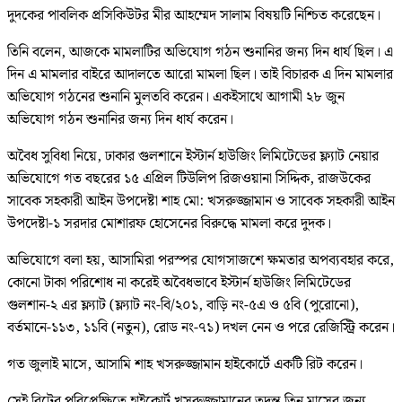
দুদকের পাবলিক প্রসিকিউটর মীর আহম্মেদ সালাম বিষয়টি নিশ্চিত করেছেন।
তিনি বলেন, আজকে মামলাটির অভিযোগ গঠন শুনানির জন্য দিন ধার্য ছিল। এ
দিন এ মামলার বাইরে আদালতে আরো মামলা ছিল। তাই বিচারক এ দিন মামলার
অভিযোগ গঠনের শুনানি মুলতবি করেন। একইসাথে আগামী ২৮ জুন
অভিযোগ গঠন শুনানির জন্য দিন ধার্য করেন।
অবৈধ সুবিধা নিয়ে, ঢাকার গুলশানে ইস্টার্ন হাউজিং লিমিটেডের ফ্ল্যাট নেয়ার
অভিযোগে গত বছরের ১৫ এপ্রিল টিউলিপ রিজওয়ানা সিদ্দিক, রাজউকের
সাবেক সহকারী আইন উপদেষ্টা শাহ মো: খসরুজ্জামান ও সাবেক সহকারী আইন
উপদেষ্টা-১ সরদার মোশারফ হোসেনের বিরুদ্ধে মামলা করে দুদক।
অভিযোগে বলা হয়, আসামিরা পরস্পর যোগসাজশে ক্ষমতার অপব্যবহার করে,
কোনো টাকা পরিশোধ না করেই অবৈধভাবে ইস্টার্ন হাউজিং লিমিটেডের
গুলশান-২ এর ফ্ল্যাট (ফ্ল্যাট নং-বি/২০১, বাড়ি নং-৫এ ও ৫বি (পুরোনো),
বর্তমানে-১১৩, ১১বি (নতুন), রোড নং-৭১) দখল নেন ও পরে রেজিস্ট্রি করেন।
গত জুলাই মাসে, আসামি শাহ খসরুজ্জামান হাইকোর্টে একটি রিট করেন।
সেই রিটের পরিপ্রেক্ষিতে হাইকোর্ট খসরুজ্জামানের তদন্ত তিন মাসের জন্য