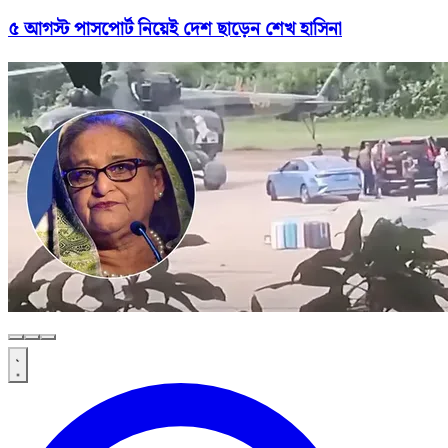
৫ আগস্ট পাসপোর্ট নিয়েই দেশ ছাড়েন শেখ হাসিনা