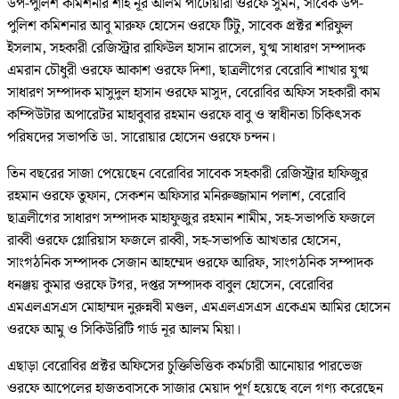
উপ-পুলিশ কমিশনার শাহ নূর আলম পাটোয়ারী ওরফে সুমন, সাবেক উপ-
পুলিশ কমিশনার আবু মারুফ হোসেন ওরফে টিটু, সাবেক প্রক্টর শরিফুল
ইসলাম, সহকারী রেজিস্ট্রার রাফিউল হাসান রাসেল, যুগ্ম সাধারণ সম্পাদক
এমরান চৌধুরী ওরফে আকাশ ওরফে দিশা, ছাত্রলীগের বেরোবি শাখার যুগ্ম
সাধারণ সম্পাদক মাসুদুল হাসান ওরফে মাসুদ, বেরোবির অফিস সহকারী কাম
কম্পিউটার অপারেটর মাহাবুবার রহমান ওরফে বাবু ও স্বাধীনতা চিকিৎসক
পরিষদের সভাপতি ডা. সারোয়ার হোসেন ওরফে চন্দন।
তিন বছরের সাজা পেয়েছেন বেরোবির সাবেক সহকারী রেজিস্ট্রার হাফিজুর
রহমান ওরফে তুফান, সেকশন অফিসার মনিরুজ্জামান পলাশ, বেরোবি
ছাত্রলীগের সাধারণ সম্পাদক মাহাফুজুর রহমান শামীম, সহ-সভাপতি ফজলে
রাব্বী ওরফে গ্লোরিয়াস ফজলে রাব্বী, সহ-সভাপতি আখতার হোসেন,
সাংগঠনিক সম্পাদক সেজান আহম্মেদ ওরফে আরিফ, সাংগঠনিক সম্পাদক
ধনঞ্জয় কুমার ওরফে টগর, দপ্তর সম্পাদক বাবুল হোসেন, বেরোবির
এমএলএসএস মোহাম্মদ নুরুন্নবী মণ্ডল, এমএলএসএস একেএম আমির হোসেন
ওরফে আমু ও সিকিউরিটি গার্ড নূর আলম মিয়া।
এছাড়া বেরোবির প্রক্টর অফিসের চুক্তিভিত্তিক কর্মচারী আনোয়ার পারভেজ
ওরফে আপেলের হাজতবাসকে সাজার মেয়াদ পূর্ণ হয়েছে বলে গণ্য করেছেন