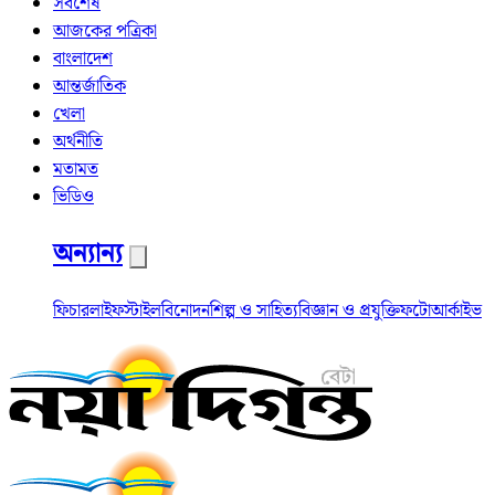
সর্বশেষ
আজকের পত্রিকা
বাংলাদেশ
আন্তর্জাতিক
খেলা
অর্থনীতি
মতামত
ভিডিও
অন্যান্য
ফিচার
লাইফস্টাইল
বিনোদন
শিল্প ও সাহিত্য
বিজ্ঞান ও প্রযুক্তি
ফটো
আর্কাইভ