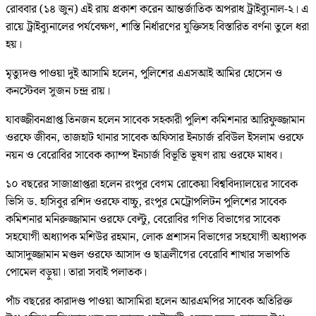
রোববার (১৪ জুন) এই রায় প্রকাশ করেন আন্তর্জাতিক অপরাধ ট্রাইব্যুনাল-২। এ
রায়ে ট্রাইব্যুনালের পর্যবেক্ষণ, শাস্তি নির্ধারণের যুক্তিসহ বিস্তারিত বর্ণনা তুলে ধরা
হয়।
মৃত্যুদণ্ড পাওয়া দুই আসামি হলেন, পুলিশের এএসআই আমির হোসেন ও
কনস্টেবল সুজন চন্দ্র রায়।
যাবজ্জীবনপ্রাপ্ত তিনজন হলেন সাবেক সহকারী পুলিশ কমিশনার আরিফুজ্জামান
ওরফে জীবন, তাজহাট থানার সাবেক অফিসার ইনচার্জ রবিউল ইসলাম ওরফে
নয়ন ও বেরোবির সাবেক ক্যাম্প ইনচার্জ বিভূতি ভূষণ রায় ওরফে মাধব।
১০ বছরের সাজাপ্রাপ্তরা হলেন রংপুর বেগম রোকেয়া বিশ্ববিদ্যালয়ের সাবেক
ভিসি ড. হাসিবুর রশিদ ওরফে বাচ্চু, রংপুর মেট্রোপলিটন পুলিশের সাবেক
কমিশনার মনিরুজ্জামান ওরফে বেল্টু, বেরোবির গণিত বিভাগের সাবেক
সহযোগী অধ্যাপক মশিউর রহমান, লোক প্রশাসন বিভাগের সহযোগী অধ্যাপক
আসাদুজ্জামান মণ্ডল ওরফে আসাদ ও ছাত্রলীগের বেরোবি শাখার সভাপতি
পোমেল বড়ুয়া। তারা সবাই পলাতক।
পাঁচ বছরের কারাদণ্ড পাওয়া আসামিরা হলেন আরএমপির সাবেক অতিরিক্ত