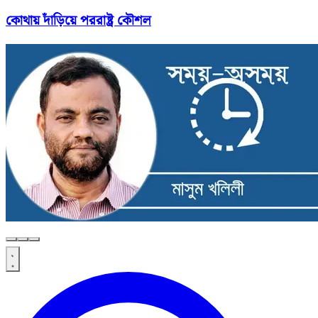
কোথায় দাঁড়িয়ে পররাষ্ট্র কৌশল