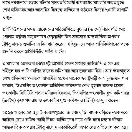
নামে নয়জনকে হত্যার ঘটনায় মানবতাবিরোধী অপরাধের মামলায় ক্ষমতাচ্যুত
শেখ হাসিনাসহ আট আসামির বিরুদ্ধে অভিযোগ গঠনের বিষয়ে শুনানি আগামী
৭ জুন।
প্রসিকিউশনের সময় আবেদনের পরিপ্রেক্ষিতে বুধবার (৬ মে) বিচারপতি মো:
গোলাম মর্তূজা মজুমদারের নেতৃত্বাধীন তিন সদস্যের আন্তর্জাতিক অপরাধ
ট্রাইব্যুনাল-১ শুনানির এ দিন ধার্য করেন। ট্রাইব্যুনালে আজ প্রসিকিউশনের পক্ষে
শুনানি করেন প্রসিকিউটর শাইখ মাহদী।
এ মামলায় গ্রেফতার হওয়া দুই আসামি হলেন সাবেক আইজিপি এ কে এম
শহীদুল হক ও ডিএমপির সাবেক কমিশনার আছাদুজ্জামান মিয়া। আর ক্ষমতাচ্যুত
শেখ হাসিনাসহ পলাতক আসামিরা হচ্ছেন সাবেক স্বরাষ্ট্রমন্ত্রী আসাদুজ্জামান খান
কামাল, ডিএমপির তৎকালীন অতিরিক্ত কমিশনার শেখ মুহম্মদ মারুফ হাসান,
তৎকালীন সিটিটিসি প্রধান মনিরুল ইসলাম, ডিএমপির তৎকালীন যুগ্ম কমিশনার
(ক্রাইম) কৃষ্ণ পদ রায় ও তৎকালীন যুগ্ম কমিশনার (ডিবি) আব্দুল বাতেন।
২০১৬ সালের ২৫ জুলাই কল্যাণপুরের ‘জাহাজ বাড়ি’ নামক বাড়িতে নয়জনকে
আটকে রেখে কথিত ‘জঙ্গি নিধন’ অভিযানের নামে গুলি করে হত্যার ঘটনায়
আন্তর্জাতিক অপরাধ ট্রাইব্যুনালে মানবতাবিরোধী অপরাধের অভিযোগ করা হয়।