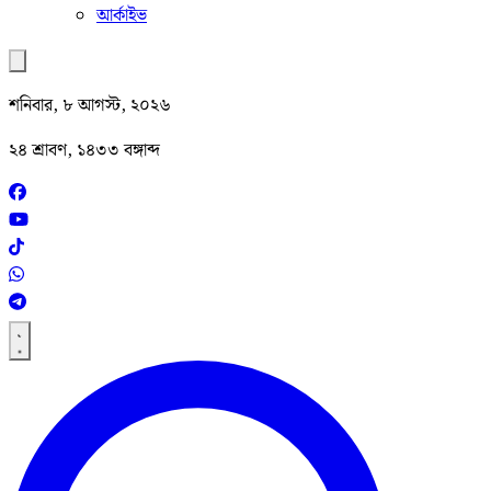
আর্কাইভ
শনিবার, ৮ আগস্ট, ২০২৬
২৪ শ্রাবণ, ১৪৩৩ বঙ্গাব্দ