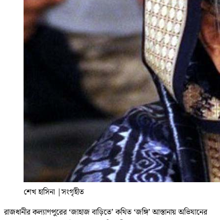
শেখ হাসিনা
|
সংগৃহীত
রাজধানীর কল্যাণপুরের ‘জাহাজ বাড়িতে’ কথিত ‘জঙ্গি’ আস্তানায় অভিযানের