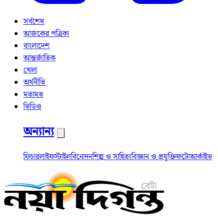
সর্বশেষ
আজকের পত্রিকা
বাংলাদেশ
আন্তর্জাতিক
খেলা
অর্থনীতি
মতামত
ভিডিও
অন্যান্য
ফিচার
লাইফস্টাইল
বিনোদন
শিল্প ও সাহিত্য
বিজ্ঞান ও প্রযুক্তি
ফটো
আর্কাইভ