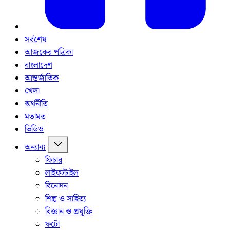
সর্বশেষ
আজকের পত্রিকা
বাংলাদেশ
আন্তর্জাতিক
খেলা
অর্থনীতি
মতামত
ভিডিও
অন্যান্য
ফিচার
লাইফস্টাইল
বিনোদন
শিল্প ও সাহিত্য
বিজ্ঞান ও প্রযুক্তি
ফটো