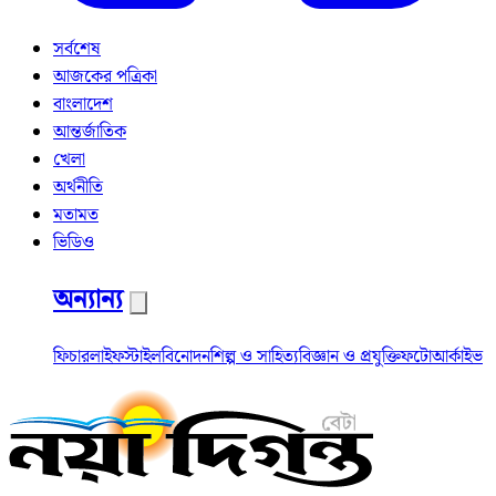
সর্বশেষ
আজকের পত্রিকা
বাংলাদেশ
আন্তর্জাতিক
খেলা
অর্থনীতি
মতামত
ভিডিও
অন্যান্য
ফিচার
লাইফস্টাইল
বিনোদন
শিল্প ও সাহিত্য
বিজ্ঞান ও প্রযুক্তি
ফটো
আর্কাইভ