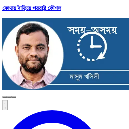
কোথায় দাঁড়িয়ে পররাষ্ট্র কৌশল