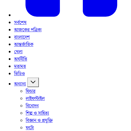
সর্বশেষ
আজকের পত্রিকা
বাংলাদেশ
আন্তর্জাতিক
খেলা
অর্থনীতি
মতামত
ভিডিও
অন্যান্য
ফিচার
লাইফস্টাইল
বিনোদন
শিল্প ও সাহিত্য
বিজ্ঞান ও প্রযুক্তি
ফটো