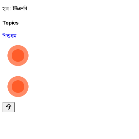
সূত্র : ইউএনবি
Topics
শিশু
হাম