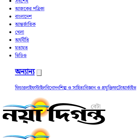
সর্বশেষ
আজকের পত্রিকা
বাংলাদেশ
আন্তর্জাতিক
খেলা
অর্থনীতি
মতামত
ভিডিও
অন্যান্য
ফিচার
লাইফস্টাইল
বিনোদন
শিল্প ও সাহিত্য
বিজ্ঞান ও প্রযুক্তি
ফটো
আর্কাইভ