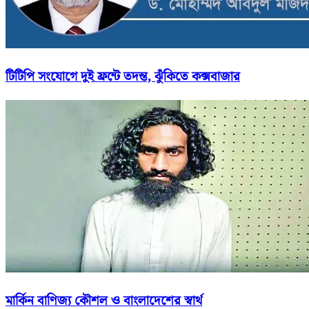
টিটিপি সংযোগে দুই ফ্রন্টে তদন্ত, ঝুঁকিতে কক্সবাজার
মার্কিন বাণিজ্য কৌশল ও বাংলাদেশের স্বার্থ