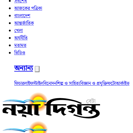
সর্বশেষ
আজকের পত্রিকা
বাংলাদেশ
আন্তর্জাতিক
খেলা
অর্থনীতি
মতামত
ভিডিও
অন্যান্য
ফিচার
লাইফস্টাইল
বিনোদন
শিল্প ও সাহিত্য
বিজ্ঞান ও প্রযুক্তি
ফটো
আর্কাইভ