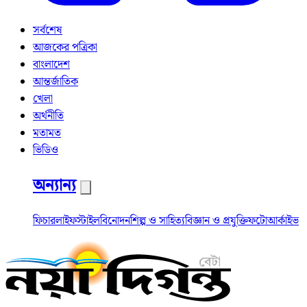
সর্বশেষ
আজকের পত্রিকা
বাংলাদেশ
আন্তর্জাতিক
খেলা
অর্থনীতি
মতামত
ভিডিও
অন্যান্য
ফিচার
লাইফস্টাইল
বিনোদন
শিল্প ও সাহিত্য
বিজ্ঞান ও প্রযুক্তি
ফটো
আর্কাইভ