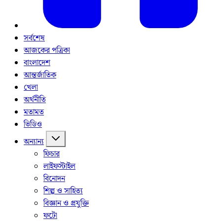
সর্বশেষ
আজকের পত্রিকা
বাংলাদেশ
আন্তর্জাতিক
খেলা
অর্থনীতি
মতামত
ভিডিও
অন্যান্য
ফিচার
লাইফস্টাইল
বিনোদন
শিল্প ও সাহিত্য
বিজ্ঞান ও প্রযুক্তি
ফটো