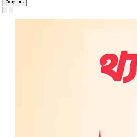
Copy link