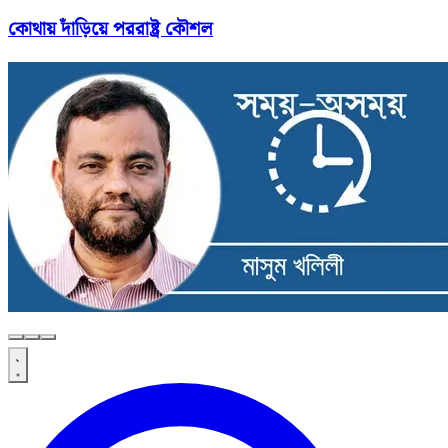
কোথায় দাঁড়িয়ে পররাষ্ট্র কৌশল