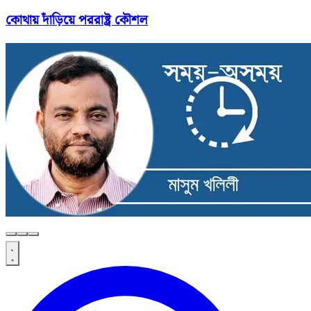
কোথায় দাঁড়িয়ে পররাষ্ট্র কৌশল