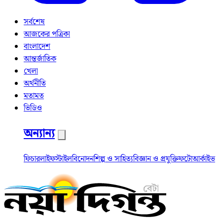
সর্বশেষ
আজকের পত্রিকা
বাংলাদেশ
আন্তর্জাতিক
খেলা
অর্থনীতি
মতামত
ভিডিও
অন্যান্য
ফিচার
লাইফস্টাইল
বিনোদন
শিল্প ও সাহিত্য
বিজ্ঞান ও প্রযুক্তি
ফটো
আর্কাইভ