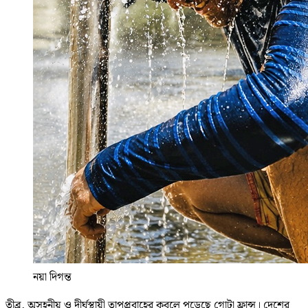
নয়া দিগন্ত
তীব্র, অসহনীয় ও দীর্ঘস্থায়ী তাপপ্রবাহের কবলে পড়েছে গোটা ফ্রান্স। দেশের