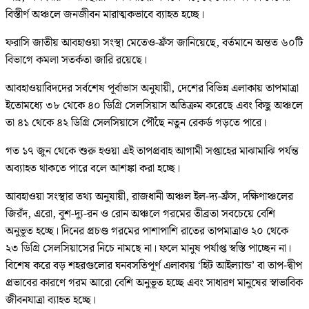
বিস্তীর্ণ অঞ্চলে জনজীবন মারাত্মকভাবে ব্যাহত হচ্ছে।
ফরাসি জাতীয় আবহাওয়া সংস্থা মেতেও-ফ্রঁস জানিয়েছে, বর্তমানে অন্তত ৬০টি
বিভাগে কমলা সতর্কতা জারি রয়েছে।
আবহাওয়াবিদদের সর্বশেষ পূর্বাভাস অনুযায়ী, দেশের বিভিন্ন এলাকায় তাপমাত্রা
ইতোমধ্যে ৩৮ থেকে ৪০ ডিগ্রি সেলসিয়াস অতিক্রম করেছে এবং কিছু অঞ্চলে
তা ৪১ থেকে ৪২ ডিগ্রি সেলসিয়াসে পৌঁছে নতুন রেকর্ড গড়তে পারে।
গত ১৭ জুন থেকে শুরু হওয়া এই তাপপ্রবাহ আগামী সপ্তাহের মাঝামাঝি পর্যন্ত
অব্যাহত থাকতে পারে বলে আশঙ্কা করা হচ্ছে।
আবহাওয়া সংস্থার তথ্য অনুযায়ী, রাজধানী অঞ্চল ইল-দ্য-ফ্রঁস, দক্ষিণাঞ্চলের
জিরঁদ, এরো, বুশ-দ্যু-রন ও রোন অঞ্চলে গরমের তীব্রতা সবচেয়ে বেশি
অনুভূত হচ্ছে। দিনের প্রচণ্ড গরমের পাশাপাশি রাতের তাপমাত্রাও ২০ থেকে
২৩ ডিগ্রি সেলসিয়াসের নিচে নামছে না। ফলে মানুষ পর্যাপ্ত স্বস্তি পাচ্ছেন না।
বিশেষ করে বড় শহরগুলোর ঘনবসতিপূর্ণ এলাকায় ‘হিট আইল্যান্ড’ বা তাপ-দ্বীপ
প্রভাবের কারণে গরম আরো বেশি অনুভূত হচ্ছে এবং সাধারণ মানুষের স্বাভাবিক
জীবনযাত্রা ব্যাহত হচ্ছে।