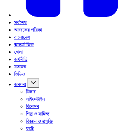
সর্বশেষ
আজকের পত্রিকা
বাংলাদেশ
আন্তর্জাতিক
খেলা
অর্থনীতি
মতামত
ভিডিও
অন্যান্য
ফিচার
লাইফস্টাইল
বিনোদন
শিল্প ও সাহিত্য
বিজ্ঞান ও প্রযুক্তি
ফটো