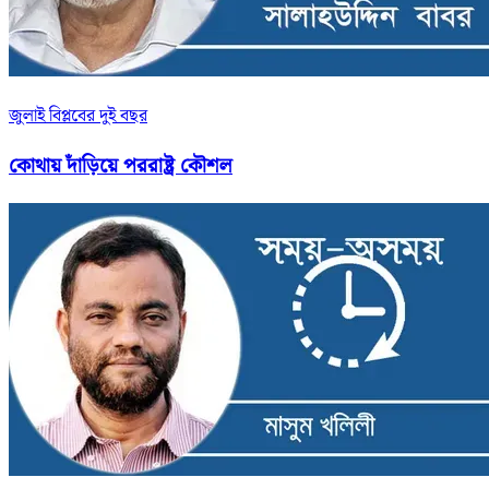
জুলাই বিপ্লবের দুই বছর
কোথায় দাঁড়িয়ে পররাষ্ট্র কৌশল