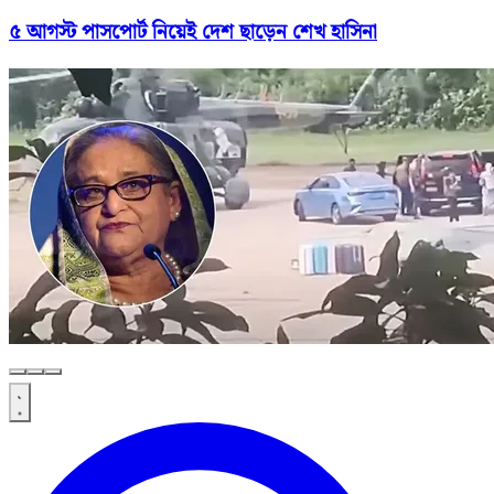
৫ আগস্ট পাসপোর্ট নিয়েই দেশ ছাড়েন শেখ হাসিনা