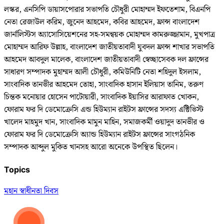
লস্কর, এনসিপি ডায়াসপোরার সভাপতি চৌধুরী মোহাম্মদ ইফতেশাম, বিএনপি
নেতা রেজাউল করিম, জুনেদ আহমেদ, কবির আহমেদ, ফ্রান্স বাংলাদেশ
জার্নালিস্টস অ্যাসোসিয়েশনের সহ-সমন্বয়ক মোহাম্মদ কামরুজ্জামান, মুখপাত্র
মোহাম্মদ আরিফ উল্লাহ, বাংলাদেশ জাতীয়তাবাদী যুবদল ফ্রান্স শাখার সভাপতি
আহমেদ আবদুল মালেক, বাংলাদেশ জাতীয়তাবাদী স্বেচ্ছাসেবক দল ফ্রান্সের
সাধারণ সম্পাদক মুহাম্মদ আলী চৌধুরী, কমিউনিটি নেতা শহিদুল ইসলাম,
সাংবাদিক তানভীর আহমেদ তোহা, সাংবাদিক হাসান ইলিয়াস তানিম, তরুণ
চিন্তক মনোয়ার হোসেন পাটোয়ারী, সাংবাদিক ইয়াসির আরাফাত খোকন,
ফোরাম ফর দি ডেমোক্রেসি এন্ড হিউম্যান রাইটস ফ্রান্সের সদস্য এক্টিভিস্ট
খালেদ মাহমুদ খান, সাংবাদিক মামুন মাহিন, সমাজকর্মী ওয়াদুদ তানভীর ও
ফোরাম ফর দি ডেমোক্রেসি অ্যান্ড হিউম্যান রাইটস ফ্রান্সের সাংগঠনিক
সম্পাদক আব্দুল মুকিত খানসহ আরো অনেকে উপস্থিত ছিলেন।
Topics
মহান স্বাধীনতা দিবস