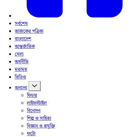
সর্বশেষ
আজকের পত্রিকা
বাংলাদেশ
আন্তর্জাতিক
খেলা
অর্থনীতি
মতামত
ভিডিও
অন্যান্য
ফিচার
লাইফস্টাইল
বিনোদন
শিল্প ও সাহিত্য
বিজ্ঞান ও প্রযুক্তি
ফটো