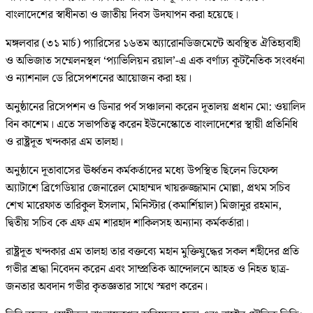
বাংলাদেশের স্বাধীনতা ও জাতীয় দিবস উদযাপন করা হয়েছে।
মঙ্গলবার (৩১ মার্চ) প‍্যারিসের ১৬তম অ্যারোনডিজমেন্টে অবস্থিত ঐতিহ্যবাহী
ও অভিজাত সম্মেলনস্থল ‘প্যাভিলিয়ন রয়াল’-এ এক বর্ণাঢ্য কূটনৈতিক সংবর্ধনা
ও ন্যাশনাল ডে রিসেপশনের আয়োজন করা হয়।
অনুষ্ঠানের রিসেপশন ও ডিনার পর্ব সঞ্চালনা করেন দূতালয় প্রধান মো: ওয়ালিদ
বিন কাশেম। এতে সভাপতিত্ব করেন ইউনেস্কোতে বাংলাদেশের স্থায়ী প্রতিনিধি
ও রাষ্ট্রদূত খন্দকার এম তালহা।
অনুষ্ঠানে দূতাবাসের ঊর্ধ্বতন কর্মকর্তাদের মধ্যে উপস্থিত ছিলেন ডিফেন্স
অ্যাটাশে ব্রিগেডিয়ার জেনারেল মোহাম্মদ খায়রুজ্জামান মোল্লা, প্রথম সচিব
শেখ মারেফাত তারিকুল ইসলাম, মিনিস্টার (কমার্শিয়াল) মিজানুর রহমান,
দ্বিতীয় সচিব কে এফ এম শারহাদ শাকিলসহ অন্যান্য কর্মকর্তারা।
রাষ্ট্রদূত খন্দকার এম তালহা তার বক্তব্যে মহান মুক্তিযুদ্ধের সকল শহীদের প্রতি
গভীর শ্রদ্ধা নিবেদন করেন এবং সাম্প্রতিক আন্দোলনে আহত ও নিহত ছাত্র-
জনতার অবদান গভীর কৃতজ্ঞতার সাথে স্মরণ করেন।