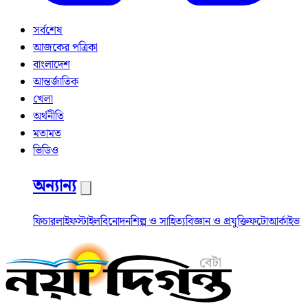
সর্বশেষ
আজকের পত্রিকা
বাংলাদেশ
আন্তর্জাতিক
খেলা
অর্থনীতি
মতামত
ভিডিও
অন্যান্য
ফিচার
লাইফস্টাইল
বিনোদন
শিল্প ও সাহিত্য
বিজ্ঞান ও প্রযুক্তি
ফটো
আর্কাইভ