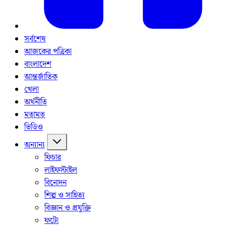
সর্বশেষ
আজকের পত্রিকা
বাংলাদেশ
আন্তর্জাতিক
খেলা
অর্থনীতি
মতামত
ভিডিও
অন্যান্য
ফিচার
লাইফস্টাইল
বিনোদন
শিল্প ও সাহিত্য
বিজ্ঞান ও প্রযুক্তি
ফটো