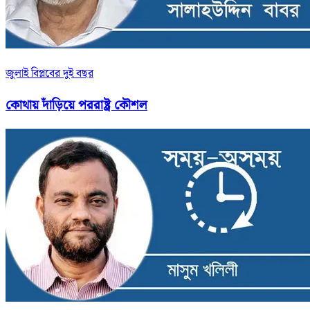
জুলাই বিপ্লবের দুই বছর
কোথায় দাঁড়িয়ে পররাষ্ট্র কৌশল