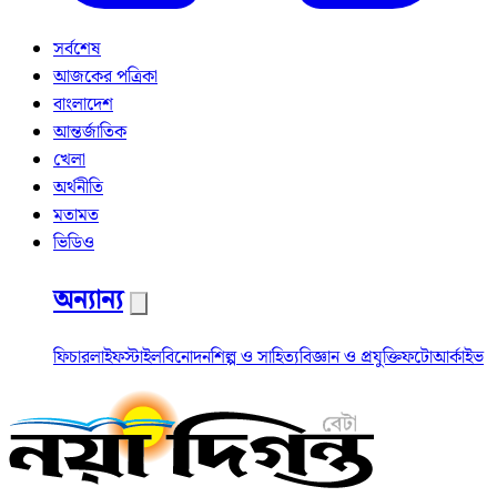
সর্বশেষ
আজকের পত্রিকা
বাংলাদেশ
আন্তর্জাতিক
খেলা
অর্থনীতি
মতামত
ভিডিও
অন্যান্য
ফিচার
লাইফস্টাইল
বিনোদন
শিল্প ও সাহিত্য
বিজ্ঞান ও প্রযুক্তি
ফটো
আর্কাইভ