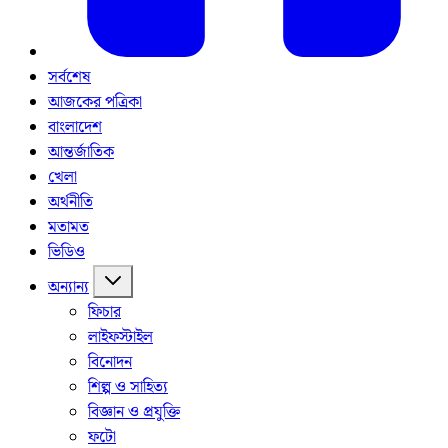
সর্বশেষ
আজকের পত্রিকা
বাংলাদেশ
আন্তর্জাতিক
খেলা
অর্থনীতি
মতামত
ভিডিও
অন্যান্য
ফিচার
লাইফস্টাইল
বিনোদন
শিল্প ও সাহিত্য
বিজ্ঞান ও প্রযুক্তি
ফটো