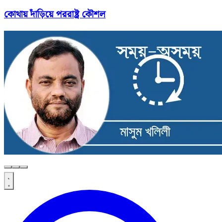
কোথায় দাঁড়িয়ে পররাষ্ট্র কৌশল