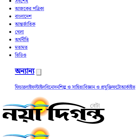
সর্বশেষ
আজকের পত্রিকা
বাংলাদেশ
আন্তর্জাতিক
খেলা
অর্থনীতি
মতামত
ভিডিও
অন্যান্য
ফিচার
লাইফস্টাইল
বিনোদন
শিল্প ও সাহিত্য
বিজ্ঞান ও প্রযুক্তি
ফটো
আর্কাইভ