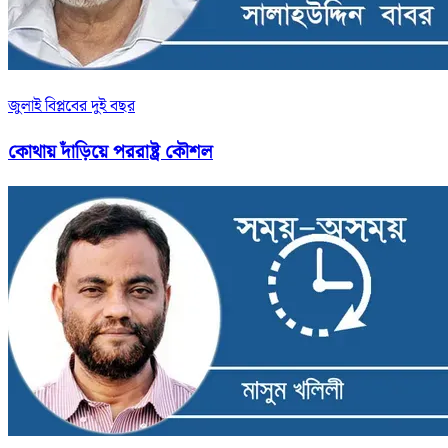
জুলাই বিপ্লবের দুই বছর
কোথায় দাঁড়িয়ে পররাষ্ট্র কৌশল