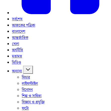
সর্বশেষ
আজকের পত্রিকা
বাংলাদেশ
আন্তর্জাতিক
খেলা
অর্থনীতি
মতামত
ভিডিও
অন্যান্য
ফিচার
লাইফস্টাইল
বিনোদন
শিল্প ও সাহিত্য
বিজ্ঞান ও প্রযুক্তি
ফটো