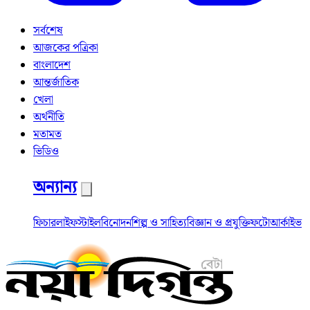
সর্বশেষ
আজকের পত্রিকা
বাংলাদেশ
আন্তর্জাতিক
খেলা
অর্থনীতি
মতামত
ভিডিও
অন্যান্য
ফিচার
লাইফস্টাইল
বিনোদন
শিল্প ও সাহিত্য
বিজ্ঞান ও প্রযুক্তি
ফটো
আর্কাইভ