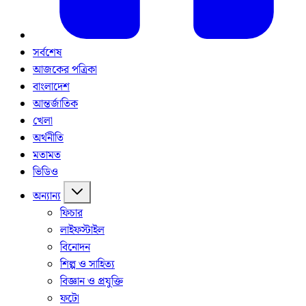
সর্বশেষ
আজকের পত্রিকা
বাংলাদেশ
আন্তর্জাতিক
খেলা
অর্থনীতি
মতামত
ভিডিও
অন্যান্য
ফিচার
লাইফস্টাইল
বিনোদন
শিল্প ও সাহিত্য
বিজ্ঞান ও প্রযুক্তি
ফটো