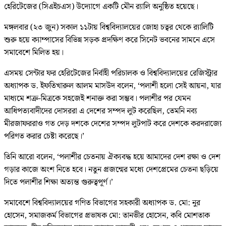
হেরিটেজের (সিএইচএস) উদ্যোগে একটি মৌন র‍্যালি অনুষ্ঠিত হয়েছে।
মঙ্গলবার (২৩ জুন) সকাল ১১টায় বিশ্ববিদ্যালয়ের জোহা চত্বর থেকে র‍্যালিটি
শুরু হয়ে ক্যাম্পাসের বিভিন্ন সড়ক প্রদক্ষিণ করে সিনেট ভবনের সামনে এসে
সমাবেশে মিলিত হয়।
এসময় সেন্টার ফর হেরিটেজের নির্বাহী পরিচালক ও বিশ্ববিদ্যালয়ের রেজিস্ট্রার
অধ্যাপক ড. ইফতিখারুল আলম মাসউদ বলেন, ‘পলাশী হলো সেই আয়না, যার
মাধ্যমে শত্রু-মিত্রকে সহজেই শনাক্ত করা সম্ভব। পলাশীর পর যেমন
আধিপত্যবাদীদের দোসররা এ দেশের সম্পদ লুট করেছিল, তেমনি নব্য
মীরজাফররাও গত দেড় দশকে দেশের সম্পদ লুটপাট করে দেশকে করদরাজ্যে
পরিণত করার চেষ্টা করেছে।’
তিনি আরো বলেন, ‘পলাশীর চেতনায় ঐক্যবদ্ধ হয়ে আমাদের দেশ রক্ষা ও দেশ
গড়ার কাজে অংশ নিতে হবে। নতুন প্রজন্মের মধ্যে দেশপ্রেমের চেতনা ছড়িয়ে
দিতে পলাশীর শিক্ষা অত্যন্ত গুরুত্বপূর্ণ।’
সমাবেশে বিশ্ববিদ্যালয়ের গণিত বিভাগের সহকারী অধ্যাপক ড. মো: নুর
হোসেন, সমাজকর্ম বিভাগের প্রভাষক মো: তানভীর হোসেন, কবি মোশতাক