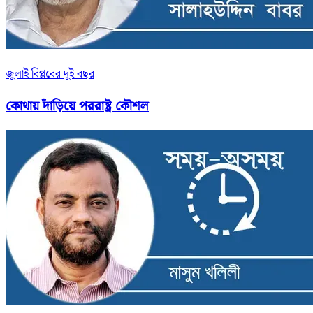
জুলাই বিপ্লবের দুই বছর
কোথায় দাঁড়িয়ে পররাষ্ট্র কৌশল