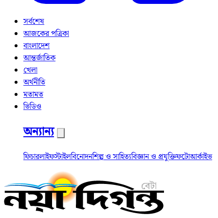
সর্বশেষ
আজকের পত্রিকা
বাংলাদেশ
আন্তর্জাতিক
খেলা
অর্থনীতি
মতামত
ভিডিও
অন্যান্য
ফিচার
লাইফস্টাইল
বিনোদন
শিল্প ও সাহিত্য
বিজ্ঞান ও প্রযুক্তি
ফটো
আর্কাইভ