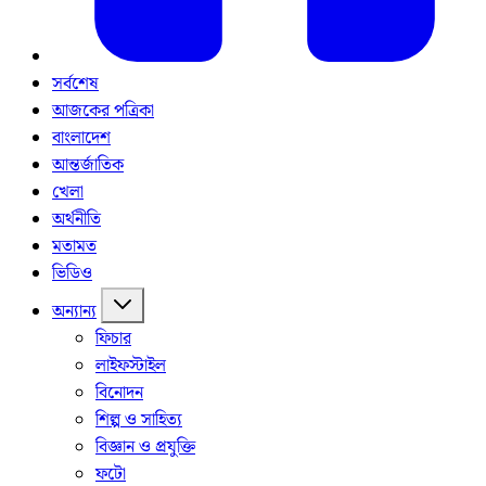
সর্বশেষ
আজকের পত্রিকা
বাংলাদেশ
আন্তর্জাতিক
খেলা
অর্থনীতি
মতামত
ভিডিও
অন্যান্য
ফিচার
লাইফস্টাইল
বিনোদন
শিল্প ও সাহিত্য
বিজ্ঞান ও প্রযুক্তি
ফটো