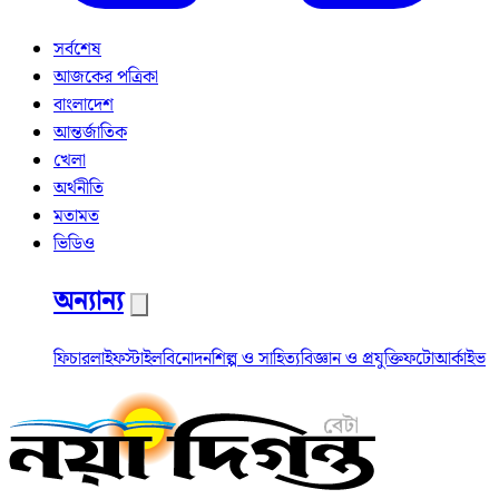
সর্বশেষ
আজকের পত্রিকা
বাংলাদেশ
আন্তর্জাতিক
খেলা
অর্থনীতি
মতামত
ভিডিও
অন্যান্য
ফিচার
লাইফস্টাইল
বিনোদন
শিল্প ও সাহিত্য
বিজ্ঞান ও প্রযুক্তি
ফটো
আর্কাইভ