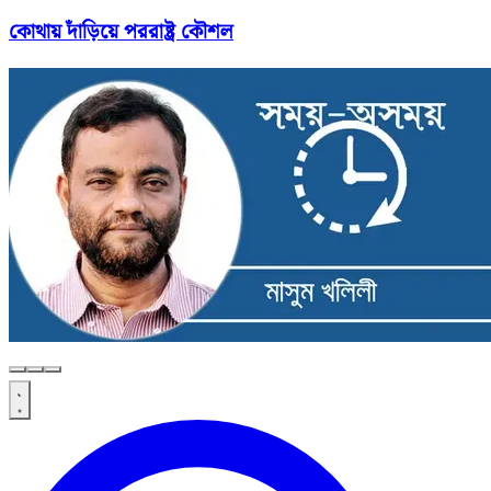
কোথায় দাঁড়িয়ে পররাষ্ট্র কৌশল