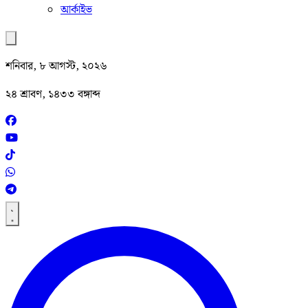
আর্কাইভ
শনিবার, ৮ আগস্ট, ২০২৬
২৪ শ্রাবণ, ১৪৩৩ বঙ্গাব্দ