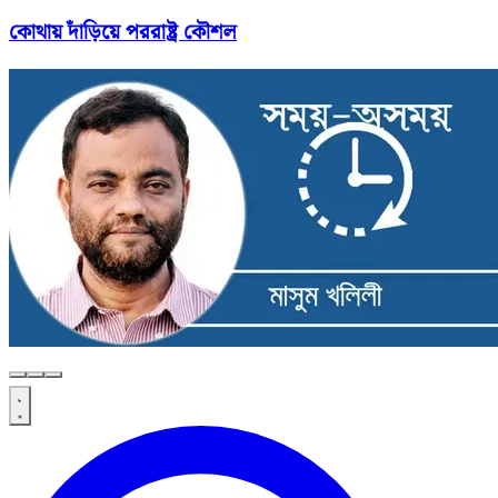
কোথায় দাঁড়িয়ে পররাষ্ট্র কৌশল