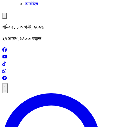
আর্কাইভ
শনিবার, ৮ আগস্ট, ২০২৬
২৪ শ্রাবণ, ১৪৩৩ বঙ্গাব্দ