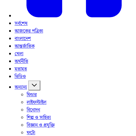
সর্বশেষ
আজকের পত্রিকা
বাংলাদেশ
আন্তর্জাতিক
খেলা
অর্থনীতি
মতামত
ভিডিও
অন্যান্য
ফিচার
লাইফস্টাইল
বিনোদন
শিল্প ও সাহিত্য
বিজ্ঞান ও প্রযুক্তি
ফটো