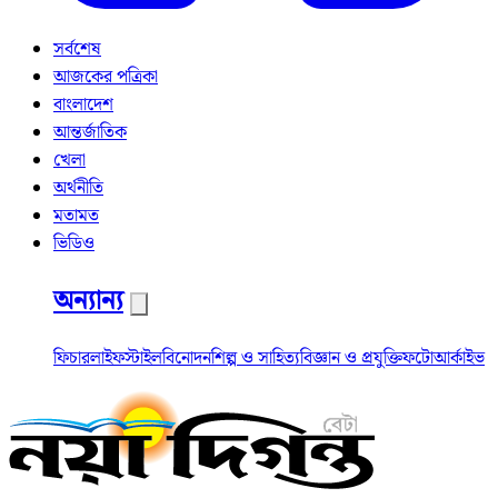
সর্বশেষ
আজকের পত্রিকা
বাংলাদেশ
আন্তর্জাতিক
খেলা
অর্থনীতি
মতামত
ভিডিও
অন্যান্য
ফিচার
লাইফস্টাইল
বিনোদন
শিল্প ও সাহিত্য
বিজ্ঞান ও প্রযুক্তি
ফটো
আর্কাইভ