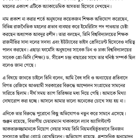
মহলের একাংশ এটিকে অ্যাকাডেমিক অসততা হিসেবে দেখছেন।
নাম প্রকাশ না করার শর্তে অনুষদের কয়েকজন শিক্ষক অভিযোগ করেছেন,
বিভিন্ন রাজনৈতিক মহলের প্রভাব ব্যবহার করে ইমেরিটাস পদ পাওয়ার চেষ্টা
করছেন অধ্যাপক আবদুর রশীদ। তারা বলছেন, তিনি বিশ্ববিদ্যালয়ের শিক্ষক
রাজনীতির সাদা দলের সদস্য এবং ইউট্যাবের ভাইস প্রেসিডেন্ট হিসেবেও দায়িত্ব
পালন করছেন। এছাড়া ফার্মেসি অনুষদের সাবেক ডিন ও ঢাকা বিশ্ববিদ্যালয়ের
সাবেক প্রো-ভিসি (শিক্ষা) ড. সীতেশ চন্দ্র বাছারের সাথে তার ঘনিষ্ঠ সম্পর্ক ছিল
বলেও জানা গেছে।
এ বিষয়ে জানতে চাইলে তিনি বলেন, আমি বৈধ দাবি ও অন্যায়ের প্রতিবাদে
বিগত রেজিমে আওয়ামী সরকারের বিরুদ্ধে আন্দোলন সংগ্রামের সামনের
সারিতে ছিলাম। দীর্ঘ সময় ত্যাগ তিতিক্ষার মধ্য দিয়ে গেছি। আমাকে মিথ্যা
দোষারোপ করা হচ্ছে। আসলে আমার ভালো অনেকের চোখে সহ্য হয় না।
এদিকে তার বিরুদ্ধে পুরোনো কিছু অভিযোগও নতুন করে সামনে এসেছে।
গুঞ্জন রয়েছে, বিভাগীয় চেয়ারম্যান থাকাকালে ল্যাব অ্যাসিস্ট্যান্ট
আকতারুজ্জামানকে নিয়োগ দেয়ার সময় তিনি নিয়মবহির্ভূতভাবে তিনজন
সদস্যকে ভাইভা বোর্ডে রেখেছিলেন। অভিযোগ রয়েছে, প্রশাসনিক অনুমোদন