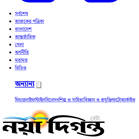
সর্বশেষ
আজকের পত্রিকা
বাংলাদেশ
আন্তর্জাতিক
খেলা
অর্থনীতি
মতামত
ভিডিও
অন্যান্য
ফিচার
লাইফস্টাইল
বিনোদন
শিল্প ও সাহিত্য
বিজ্ঞান ও প্রযুক্তি
ফটো
আর্কাইভ