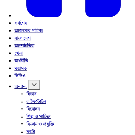
সর্বশেষ
আজকের পত্রিকা
বাংলাদেশ
আন্তর্জাতিক
খেলা
অর্থনীতি
মতামত
ভিডিও
অন্যান্য
ফিচার
লাইফস্টাইল
বিনোদন
শিল্প ও সাহিত্য
বিজ্ঞান ও প্রযুক্তি
ফটো