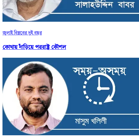
জুলাই বিপ্লবের দুই বছর
কোথায় দাঁড়িয়ে পররাষ্ট্র কৌশল