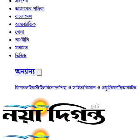
সর্বশেষ
আজকের পত্রিকা
বাংলাদেশ
আন্তর্জাতিক
খেলা
অর্থনীতি
মতামত
ভিডিও
অন্যান্য
ফিচার
লাইফস্টাইল
বিনোদন
শিল্প ও সাহিত্য
বিজ্ঞান ও প্রযুক্তি
ফটো
আর্কাইভ