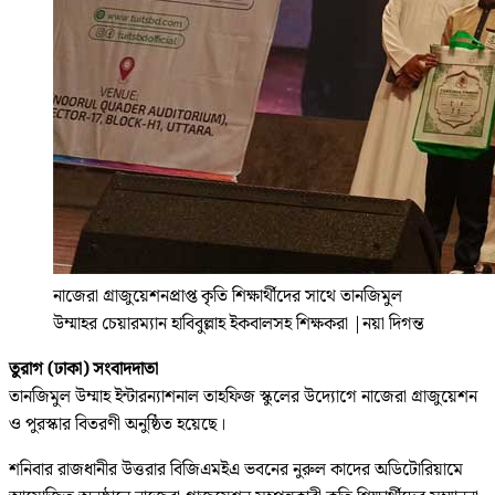
নাজেরা গ্রাজুয়েশনপ্রাপ্ত কৃতি শিক্ষার্থীদের সাথে তানজিমুল
উম্মাহর চেয়ারম্যান হাবিবুল্লাহ ইকবালসহ শিক্ষকরা
|
নয়া দিগন্ত
তুরাগ (ঢাকা) সংবাদদাতা
তানজিমুল উম্মাহ ইন্টারন্যাশনাল তাহফিজ স্কুলের উদ্যোগে নাজেরা গ্রাজুয়েশন
ও পুরস্কার বিতরণী অনুষ্ঠিত হয়েছে।
শনিবার রাজধানীর উত্তরার বিজিএমইএ ভবনের নুরুল কাদের অডিটোরিয়ামে