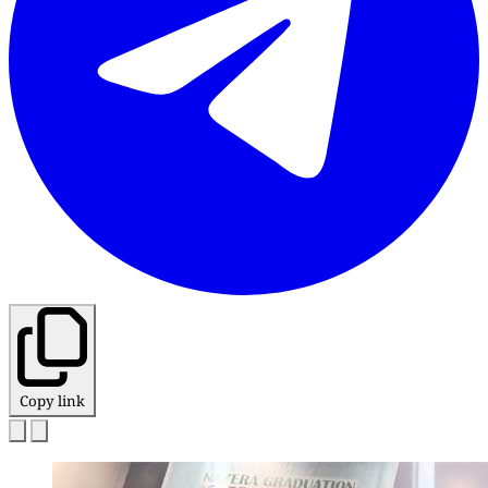
Copy link