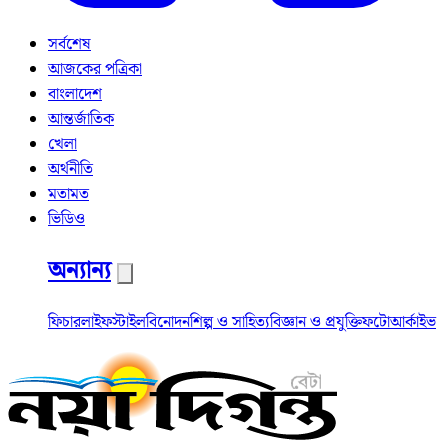
সর্বশেষ
আজকের পত্রিকা
বাংলাদেশ
আন্তর্জাতিক
খেলা
অর্থনীতি
মতামত
ভিডিও
অন্যান্য
ফিচার
লাইফস্টাইল
বিনোদন
শিল্প ও সাহিত্য
বিজ্ঞান ও প্রযুক্তি
ফটো
আর্কাইভ