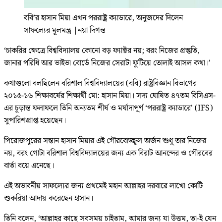
ববি’র হাসান মিয়া এখন পররাষ্ট্র ক্যাডারে, অনুজদের দিলেন
সাফল্যের মূলমন্ত্র
|
নয়া দিগন্ত
‘চাকরির ক্ষেত্রে বিশ্ববিদ্যালয় কোনো বড় ফ্যাক্টর নয়; বরং নিজের প্রস্তুতি,
জানার পরিধি আর ভাইভা বোর্ডে নিজের সেরাটা ফুটিয়ে তোলাই আসল কথা।’
কথাগুলো বলছিলেন বরিশাল বিশ্ববিদ্যালয়ের (ববি) রাষ্ট্রবিজ্ঞান বিভাগের
২০১৫-১৬ শিক্ষাবর্ষের শিক্ষার্থী মো: হাসান মিয়া। সদ্য ঘোষিত ৪৭তম বিসিএস-
এর চূড়ান্ত ফলাফলে তিনি অন্যতম শীর্ষ ও মর্যাদাপূর্ণ ‘পররাষ্ট্র ক্যাডারে’ (IFS)
সুপারিশপ্রাপ্ত হয়েছেন।
পিরোজপুরের সন্তান হাসান মিয়ার এই গৌরবোজ্জ্বল অর্জন শুধু তার নিজের
নয়, বরং গোটা বরিশাল বিশ্ববিদ্যালয়ের জন্য এক বিরাট আনন্দের ও গৌরবের
বার্তা বয়ে এনেছে।
এই অভাবনীয় সাফল্যের জন্য প্রথমেই মহান আল্লাহর দরবারে লাখো কোটি
শুকরিয়া আদায় করেছেন হাসান।
তিনি বলেন, ‘আল্লাহর কাছে সবসময় চাইতাম, আমার জন্য যা উত্তম, তা-ই যেন