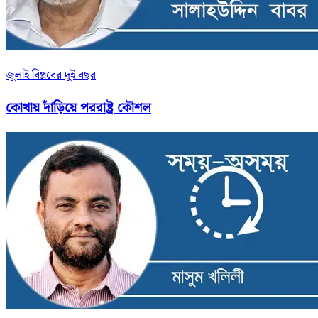
জুলাই বিপ্লবের দুই বছর
কোথায় দাঁড়িয়ে পররাষ্ট্র কৌশল