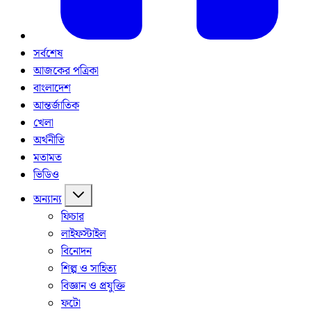
সর্বশেষ
আজকের পত্রিকা
বাংলাদেশ
আন্তর্জাতিক
খেলা
অর্থনীতি
মতামত
ভিডিও
অন্যান্য
ফিচার
লাইফস্টাইল
বিনোদন
শিল্প ও সাহিত্য
বিজ্ঞান ও প্রযুক্তি
ফটো