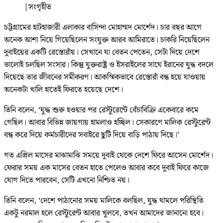
|
সংগৃহীত
চট্টগ্রামের হাটহাজারী এলাকার বাসিন্দা মোহাম্মদ মোর্শেদ। চার বছর আগে
অনেক আশা নিয়ে গিয়েছিলেন সংযুক্ত আরব আমিরাতে। চাকরি নিয়েছিলেন
দুবাইয়ের একটি রেস্তোরাঁয়। সেখানে যা বেতন পেতেন, সেটা দিয়ে দেশে
ভালোই চলছিল সংসার। কিন্তু যুক্তরাষ্ট্র ও ইসরাইলের সাথে ইরানের যুদ্ধ বদলে
দিয়েছে তার জীবনের সমীকরণ। আকস্মিকভাবে রেস্তোরাঁ বন্ধ হয়ে যাওয়ায়
অনেকটা খালি হাতেই ফিরতে হয়েছে দেশে।
তিনি বলেন, ‘যুদ্ধ শুরু হওয়ার পর রেস্টুরেন্টে বেঁচাবিক্রি একেবারে কমে
গেছিল। আবার বিভিন্ন জায়গায় হামলাও হচ্ছিল। সেকারণে মালিক রেস্টুরেন্ট
বন্ধ করে দিয়ে কর্মচারীদের সবাইরে ছুটি দিয়ে বাড়ি পাঠায় দিছে।’
গত এপ্রিল মাসের মাঝামাঝি সময়ে দুবাই থেকে দেশে ফিরে আসেন মোর্শেদ।
ফেরার সময় এক মাসের বেতন হাতে পেলেও আবার কবে দুবাই ফিরে কাজে
যোগ দিতে পারবেন, সেটি এখনো নিশ্চিত নয়।
তিনি বলেন, ‘দেশে পাঠানোর সময় মালিকে বলছিল, যুদ্ধ থামলে পরিস্থিতি
একটু নরমাল হলে রেস্টুরেন্ট আবার খুলবে, তখন আমাদের জানানো হবে।