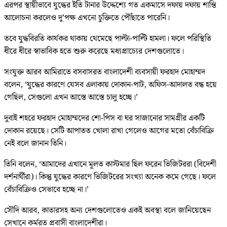
এরপর স্থায়ীভাবে যুদ্ধের ইতি টানার উদ্দেশ্যে গত একমাসে দফায় দফায় শান্তি
আলোচনা করলেও দু’পক্ষ এখনো চুক্তিতে পৌঁছাতে পারেনি।
তবে যুদ্ধবিরতি কার্যকর থাকায় থেমেছে পাল্টা-পাল্টি হামলা। ফলে পরিস্থিতি
ধীরে ধীরে স্বাভাবিক হতে শুরু করেছে মধ্যপ্রাচ্যের দেশগুলোতে।
সংযুক্ত আরব আমিরাতে বসবাসরত বাংলাদেশী ব্যবসায়ী ফরহাদ মোহাম্মদ
বলেন, ‘যুদ্ধের কারণে যেসব এলাকায় দোকান-পাট, অফিস-আদালত বন্ধ হয়ে
গেছিল, সেগুলো এখন আস্তে আস্তে চালু হচ্ছে।’
দুবাই শহরে ফরহাদ মোহাম্মদের শো-পিস বা ঘর সাজানোর সামগ্রীর একটি
দোকান রয়েছে। সেটি আপাতত খোলা রাখা গেলেও আগের মতো বেঁচাবিক্রি
নেই বলে জানান তিনি।
তিনি বলেন, ‘আমাদের এখানে মূলত কাস্টমার ছিল ফরেন ভিজিটররা (বিদেশী
দর্শনার্থীরা)। কিন্তু যুদ্ধের কারণে ভিজিটরের সংখ্যা অনেক কমে গেছে। ফলে
বেঁচাবিক্রিও সেভাবে হচ্ছে না।’
সৌদি আরব, কাতারসহ অন্য দেশগুলোতেও একই অবস্থা বলে জানিয়েছেন
সেখানে কর্মরত প্রবাসী বাংলাদেশীরা।