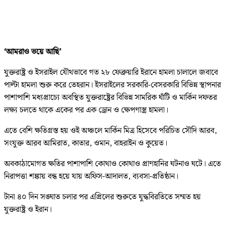
‘আমরাও ভয়ে আছি’
যুক্তরাষ্ট্র ও ইসরাইল যৌথভাবে গত ২৮ ফেব্রুয়ারি ইরানে হামলা চালালে জবাবে
পাল্টা হামলা শুরু করে তেহরান। ইসরাইলের সরকারি-বেসরকারি বিভিন্ন স্থাপনার
পাশাপাশি মধ্যপ্রাচ্যে অবস্থিত যুক্তরাষ্ট্রের বিভিন্ন সামরিক ঘাঁটি ও মার্কিন দফতর
লক্ষ্য চলতে থাকে একের পর এক ড্রোন ও ক্ষেপণাস্ত্র হামলা।
এতে বেশি ক্ষতিগ্রস্ত হয় ওই অঞ্চলে মার্কিন মিত্র হিসেবে পরিচিত সৌদি আরব,
সংযুক্ত আরব আমিরাত, কাতার, ওমান, বাহরাইন ও কুয়েত।
অবকাঠামোগত ক্ষতির পাশাপাশি কোথাও কোথাও প্রাণহানির ঘটনাও ঘটে। এতে
নিরাপত্তা শঙ্কায় বন্ধ হয়ে যায় অফিস-আদালত, ব্যবসা-প্রতিষ্ঠান।
টানা ৪০ দিন সঙ্ঘাত চলার পর এপ্রিলের শুরুতে যুদ্ধবিরতিতে সম্মত হয়
যুক্তরাষ্ট্র ও ইরান।