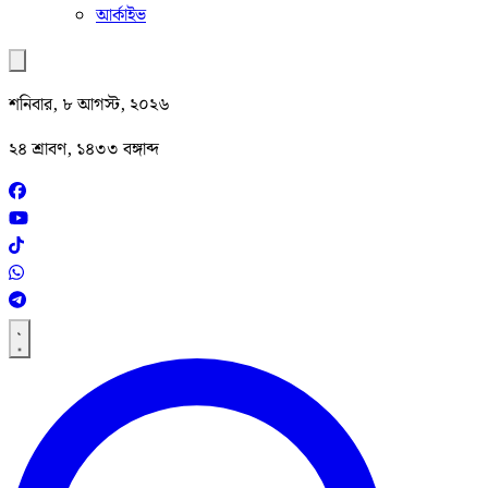
আর্কাইভ
শনিবার, ৮ আগস্ট, ২০২৬
২৪ শ্রাবণ, ১৪৩৩ বঙ্গাব্দ