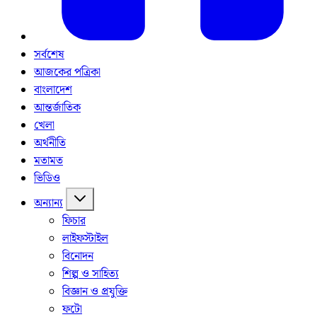
সর্বশেষ
আজকের পত্রিকা
বাংলাদেশ
আন্তর্জাতিক
খেলা
অর্থনীতি
মতামত
ভিডিও
অন্যান্য
ফিচার
লাইফস্টাইল
বিনোদন
শিল্প ও সাহিত্য
বিজ্ঞান ও প্রযুক্তি
ফটো