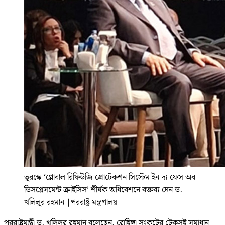
তুরস্কে ‘গ্লোবাল রিফিউজি প্রোটেকশন সিস্টেম ইন দ্য ফেস অব
ডিসপ্লেসমেন্ট ক্রাইসিস’ শীর্ষক অধিবেশনে বক্তব্য দেন ড.
খলিলুর রহমান
|
পররাষ্ট্র মন্ত্রণালয়
পররাষ্ট্রমন্ত্রী ড. খলিলুর রহমান বলেছেন, রোহিঙ্গা সংকটের টেকসই সমাধান