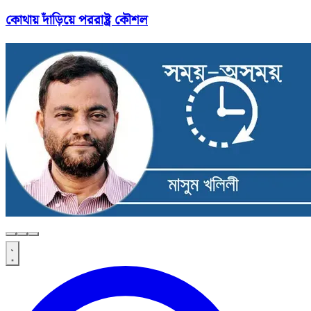
কোথায় দাঁড়িয়ে পররাষ্ট্র কৌশল