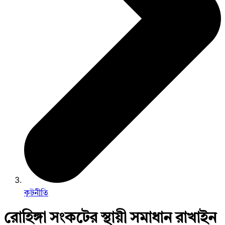
কূটনীতি
রোহিঙ্গা সংকটের স্থায়ী সমাধান রাখাইন