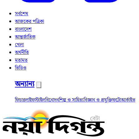
সর্বশেষ
আজকের পত্রিকা
বাংলাদেশ
আন্তর্জাতিক
খেলা
অর্থনীতি
মতামত
ভিডিও
অন্যান্য
ফিচার
লাইফস্টাইল
বিনোদন
শিল্প ও সাহিত্য
বিজ্ঞান ও প্রযুক্তি
ফটো
আর্কাইভ