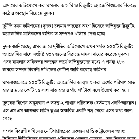
আদায়ের অভিযোগে করা মামলার আসামি ও রিক্রুটিং অ্যাজেন্সিগুলোর বিরুদ্ধে
কঠোর অবস্থান নিয়েছে দুদক।
দুর্নীতি দমন কমিশনের (দুদক) চলমান তদন্তের অংশ হিসেবে অভিযুক্ত রিক্রুটিং
অ্যাজেন্সির মালিকদের ব্যক্তিগত সম্পদও খতিয়ে দেখা হচ্ছে।
দুদক জানিয়েছে, শ্রমবাজারে দুর্নীতির অভিযোগে এখন পর্যন্ত ১০০টি রিক্রুটিং
অ্যাজেন্সির সাথে সংশ্লিষ্ট ২৩২ জনের বিরুদ্ধে মামলা দায়ের করেছে দুদক।
এসব মামলার অধিকতর তদন্তের স্বার্থে অভিযুক্তদের মধ্যে এ পর্যন্ত ২১৩
জনকে সম্পদ বিবরণী দাখিলের নোটিশ জারি করেছে কমিশন।
মামলাগুলোতে ১০০টি রিক্রুটিং অ্যাজেন্সির আত্মসাৎ করা অর্থের পরিমাণ সাত
হাজার ৯৮৪ কোটি ১৫ লাখ সাত হাজার পাঁচ শ’ টাকা বলে উল্লেখ করা হয়।
দুদকের বিশেষ অনুসন্ধান ও তদন্ত-২ শাখার পরিচালক (বর্তমানে এলপিআররত)
এস এম এম আখতার হামিদ ভূঞা স্বাক্ষরিত একটি পত্র থেকে এসব তথ্য জানা
গেছে।
সম্পদ বিবরণী দাখিলের নোটিশপ্রাপ্তদের একজন প্রান্তিক ট্রাভেলস অ্যান্ড