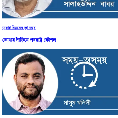
জুলাই বিপ্লবের দুই বছর
কোথায় দাঁড়িয়ে পররাষ্ট্র কৌশল