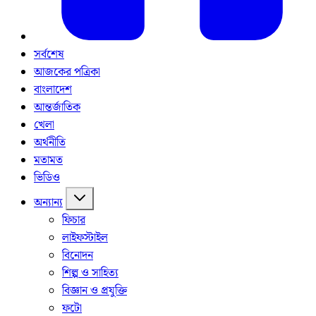
সর্বশেষ
আজকের পত্রিকা
বাংলাদেশ
আন্তর্জাতিক
খেলা
অর্থনীতি
মতামত
ভিডিও
অন্যান্য
ফিচার
লাইফস্টাইল
বিনোদন
শিল্প ও সাহিত্য
বিজ্ঞান ও প্রযুক্তি
ফটো