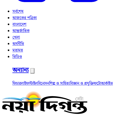
সর্বশেষ
আজকের পত্রিকা
বাংলাদেশ
আন্তর্জাতিক
খেলা
অর্থনীতি
মতামত
ভিডিও
অন্যান্য
ফিচার
লাইফস্টাইল
বিনোদন
শিল্প ও সাহিত্য
বিজ্ঞান ও প্রযুক্তি
ফটো
আর্কাইভ