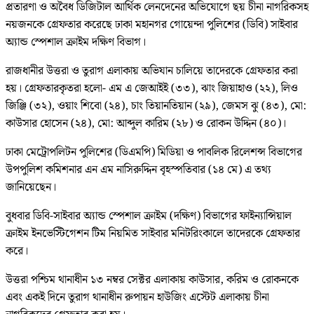
প্রতারণা ও অবৈধ ডিজিটাল আর্থিক লেনদেনের অভিযোগে ছয় চীনা নাগরিকসহ
নয়জনকে গ্রেফতার করেছে ঢাকা মহানগর গোয়েন্দা পুলিশের (ডিবি) সাইবার
অ্যান্ড স্পেশাল ক্রাইম দক্ষিণ বিভাগ।
রাজধানীর উত্তরা ও তুরাগ এলাকায় অভিযান চালিয়ে তাদেরকে গ্রেফতার করা
হয়। গ্রেফতারকৃতরা হলো- এম এ জেআইই (৩৩), ঝাং জিয়াহাও (২২), লিও
জিঞ্জি (৩২), ওয়াং শিবো (২৪), চাং তিয়ানতিয়ান (২৯), জেমস ঝু (৪৩), মো:
কাউসার হোসেন (২৪), মো: আব্দুল কারিম (২৮) ও রোকন উদ্দিন (৪০)।
ঢাকা মেট্রোপলিটন পুলিশের (ডিএমপি) মিডিয়া ও পাবলিক রিলেশন্স বিভাগের
উপপুলিশ কমিশনার এন এম নাসিরুদ্দিন বৃহস্পতিবার (১৪ মে) এ তথ্য
জানিয়েছেন।
বুধবার ডিবি-সাইবার অ্যান্ড স্পেশাল ক্রাইম (দক্ষিণ) বিভাগের ফাইন্যান্সিয়াল
ক্রাইম ইনভেস্টিগেশন টিম নিয়মিত সাইবার মনিটরিংকালে তাদেরকে গ্রেফতার
করে।
উত্তরা পশ্চিম থানাধীন ১৩ নম্বর সেক্টর এলাকায় কাউসার, করিম ও রোকনকে
এবং একই দিনে তুরাগ থানাধীন রুপায়ন হাউজিং এস্টেট এলাকায় চীনা