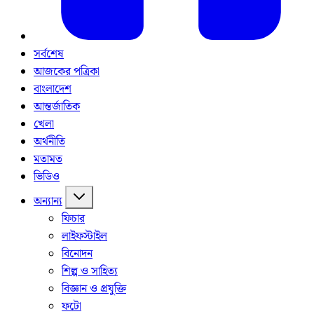
সর্বশেষ
আজকের পত্রিকা
বাংলাদেশ
আন্তর্জাতিক
খেলা
অর্থনীতি
মতামত
ভিডিও
অন্যান্য
ফিচার
লাইফস্টাইল
বিনোদন
শিল্প ও সাহিত্য
বিজ্ঞান ও প্রযুক্তি
ফটো