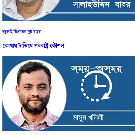
জুলাই বিপ্লবের দুই বছর
কোথায় দাঁড়িয়ে পররাষ্ট্র কৌশল