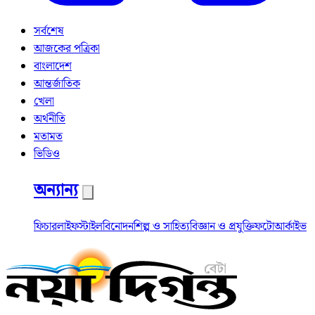
সর্বশেষ
আজকের পত্রিকা
বাংলাদেশ
আন্তর্জাতিক
খেলা
অর্থনীতি
মতামত
ভিডিও
অন্যান্য
ফিচার
লাইফস্টাইল
বিনোদন
শিল্প ও সাহিত্য
বিজ্ঞান ও প্রযুক্তি
ফটো
আর্কাইভ