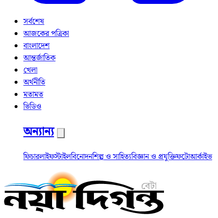
সর্বশেষ
আজকের পত্রিকা
বাংলাদেশ
আন্তর্জাতিক
খেলা
অর্থনীতি
মতামত
ভিডিও
অন্যান্য
ফিচার
লাইফস্টাইল
বিনোদন
শিল্প ও সাহিত্য
বিজ্ঞান ও প্রযুক্তি
ফটো
আর্কাইভ