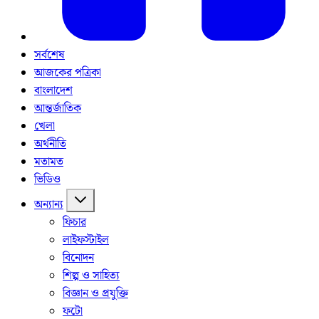
সর্বশেষ
আজকের পত্রিকা
বাংলাদেশ
আন্তর্জাতিক
খেলা
অর্থনীতি
মতামত
ভিডিও
অন্যান্য
ফিচার
লাইফস্টাইল
বিনোদন
শিল্প ও সাহিত্য
বিজ্ঞান ও প্রযুক্তি
ফটো