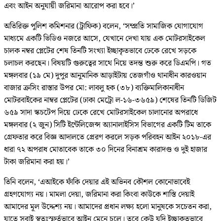
এবং আইন অনুযায়ী জরিমানা আরোপ করা হবে।’
অতিরিক্ত পুলিশ কমিশনার (ট্রাফিক) বলেন, ‘সম্প্রতি সামাজিক যোগাযোগ
মাধ্যমে একটি ভিডিও নজরে আসে, যেখানে দেখা যায় এক মোটরসাইকেল
চালক নম্বর প্লেটের শেষ তিনটি সংখ্যা ইচ্ছাকৃতভাবে ঢেকে রেখে সড়কে
চলাচল করছেন। বিষয়টি গুরুত্বের সাথে নিয়ে তদন্ত শুরু করে ডিএমপি। গত
মঙ্গলবার (১৯ মে) দুপুর আনুমানিক আড়াইটায় তেজগাঁও থানাধীন কারওয়ান
বাজার ক্রসিং রাস্তার উপর মো: লাবলু হক (৩৮) ব্যক্তিমালিকানাধীন
মোটরবাইকের নাম্বর প্লেটের (ঢাকা মেট্রো ল-১৬-৩৬৫৯) শেষের তিনটি ডিজিট
৬৫৯ সাদা স্কচটেপ দিয়ে ঢেকে রেখে মোটরসাইকেল চালানোর অপরাধে
মঙ্গলবার (২ জুন) সিটি ইন্টেলিজেন্স অ্যানালাইসিস বিভাগের একটি টিম তাকে
গ্রেফতার করে বিজ্ঞ আদালতে প্রেরণ করলে সড়ক পরিবহন আইন ২০১৮-এর
ধারা ৭২ অপরাধ মোতাবেক তাকে ৩০ দিনের বিনাশ্রম কারাদণ্ড ও দুই হাজার
টাকা জরিমানা করা হয়।’
তিনি বলেন, ‘এআইকে ফাঁকি দেয়ার এই অভিনব কৌশল কোনোভাবেই
গ্রহণযোগ্য নয়। মামলা দেয়া, জরিমানা করা কিংবা কাউকে শাস্তি দেয়াই
আমাদের মূল উদ্দেশ্য নয়। আমাদের প্রধান লক্ষ্য হলো মানুষকে সচেতন করা,
যাতে সবাই স্বতঃস্ফূর্তভাবে আইন মেনে চলে। তবে কেউ যদি ইচ্ছাকৃতভাবে