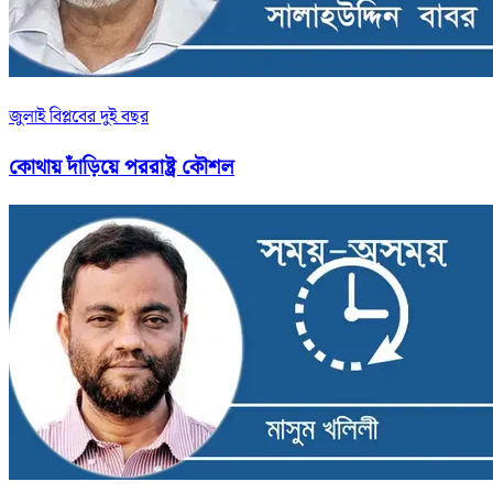
জুলাই বিপ্লবের দুই বছর
কোথায় দাঁড়িয়ে পররাষ্ট্র কৌশল