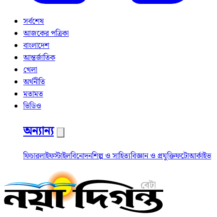
সর্বশেষ
আজকের পত্রিকা
বাংলাদেশ
আন্তর্জাতিক
খেলা
অর্থনীতি
মতামত
ভিডিও
অন্যান্য
ফিচার
লাইফস্টাইল
বিনোদন
শিল্প ও সাহিত্য
বিজ্ঞান ও প্রযুক্তি
ফটো
আর্কাইভ