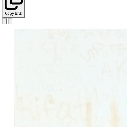
Copy link