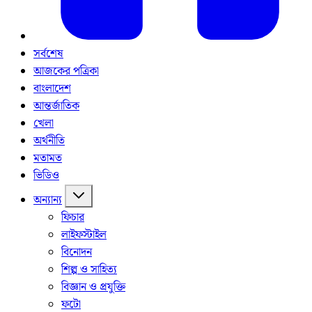
সর্বশেষ
আজকের পত্রিকা
বাংলাদেশ
আন্তর্জাতিক
খেলা
অর্থনীতি
মতামত
ভিডিও
অন্যান্য
ফিচার
লাইফস্টাইল
বিনোদন
শিল্প ও সাহিত্য
বিজ্ঞান ও প্রযুক্তি
ফটো