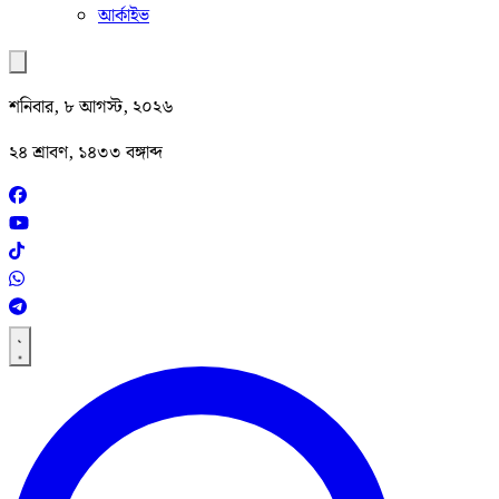
আর্কাইভ
শনিবার, ৮ আগস্ট, ২০২৬
২৪ শ্রাবণ, ১৪৩৩ বঙ্গাব্দ