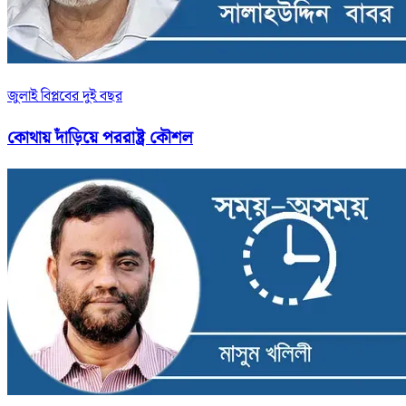
জুলাই বিপ্লবের দুই বছর
কোথায় দাঁড়িয়ে পররাষ্ট্র কৌশল