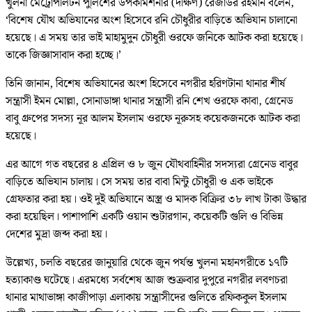
খুলনা মেট্রোপলিটন পুলিশের উপকমিশনার (দক্ষিণ) রেজাউর রহমান বলেন,
‘বিশেষ যৌথ অভিযানের অংশ হিসেবে রনি চৌধুরীর বাড়িতে অভিযান চালানো
হয়েছে। এ সময় তার ভাই মাহামুদুন চৌধুরী ওরফে জনিকে আটক করা হয়েছে।
তাকে জিজ্ঞাসাবাদ করা হচ্ছে।’
তিনি জানান, বিশেষ অভিযানের অংশ হিসেবে নগরীর হরিণটানা থানার শীর্ষ
সন্ত্রাসী ইমন মোল্লা, সোনাডাঙ্গা থানার সন্ত্রাসী রনি শেখ ওরফে কাবা, গ্রেনেড
বাবু গ্রুপের সদস্য নূর আলম ইসলাম ওরফে নূরুসহ কয়েকজনকে আটক করা
হয়েছে।
এর আগে গত বছরের ৪ এপ্রিল ও ৮ জুন যৌথবাহিনীর সদস্যরা গ্রেনেড বাবুর
বাড়িতে অভিযান চালায়। সে সময় তার বাবা মিন্টু চৌধুরী ও এক ভাইকে
গ্রেফতার করা হয়। ওই দুই অভিযানে অস্ত্র ও মাদক বিক্রির ৩৮ লাখ টাকা উদ্ধার
করা হয়েছিল। পাশাপাশি একটি ওয়ান শুটারগান, কয়েকটি গুলি ও বিভিন্ন
দেশের মুদ্রা জব্দ করা হয়।
উল্লেখ্য, চলতি বছরের জানুয়ারি থেকে জুন পর্যন্ত খুলনা মহানগরীতে ১৭টি
হত্যাকাণ্ড ঘটেছে। এরমধ্যে সর্বশেষ আজ শুক্রবার দুপুরে নগরীর লবণচরা
থানার মাথাভাঙ্গা কাজীপাড়া এলাকায় সন্ত্রাসীদের গুলিতে রফিককুল ইসলাম