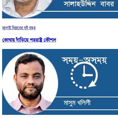
জুলাই বিপ্লবের দুই বছর
কোথায় দাঁড়িয়ে পররাষ্ট্র কৌশল