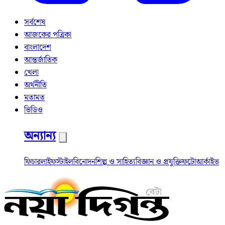
সর্বশেষ
আজকের পত্রিকা
বাংলাদেশ
আন্তর্জাতিক
খেলা
অর্থনীতি
মতামত
ভিডিও
অন্যান্য
ফিচার
লাইফস্টাইল
বিনোদন
শিল্প ও সাহিত্য
বিজ্ঞান ও প্রযুক্তি
ফটো
আর্কাইভ