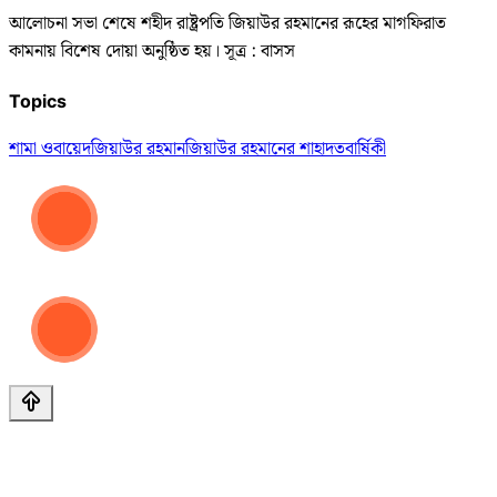
আলোচনা সভা শেষে শহীদ রাষ্ট্রপতি জিয়াউর রহমানের রূহের মাগফিরাত
কামনায় বিশেষ দোয়া অনুষ্ঠিত হয়। সূত্র : বাসস
Topics
শামা ওবায়েদ
জিয়াউর রহমান
জিয়াউর রহমানের শাহাদতবার্ষিকী