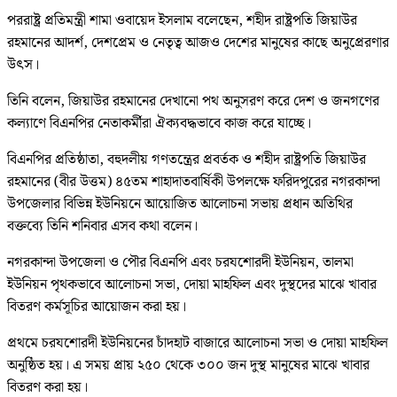
পররাষ্ট্র প্রতিমন্ত্রী শামা ওবায়েদ ইসলাম বলেছেন, শহীদ রাষ্ট্রপতি জিয়াউর
রহমানের আদর্শ, দেশপ্রেম ও নেতৃত্ব আজও দেশের মানুষের কাছে অনুপ্রেরণার
উৎস।
তিনি বলেন, জিয়াউর রহমানের দেখানো পথ অনুসরণ করে দেশ ও জনগণের
কল্যাণে বিএনপির নেতাকর্মীরা ঐক্যবদ্ধভাবে কাজ করে যাচ্ছে।
বিএনপির প্রতিষ্ঠাতা, বহুদলীয় গণতন্ত্রের প্রবর্তক ও শহীদ রাষ্ট্রপতি জিয়াউর
রহমানের (বীর উত্তম) ৪৫তম শাহাদাতবার্ষিকী উপলক্ষে ফরিদপুরের নগরকান্দা
উপজেলার বিভিন্ন ইউনিয়নে আয়োজিত আলোচনা সভায় প্রধান অতিথির
বক্তব্যে তিনি শনিবার এসব কথা বলেন।
নগরকান্দা উপজেলা ও পৌর বিএনপি এবং চরযশোরদী ইউনিয়ন, তালমা
ইউনিয়ন পৃথকভাবে আলোচনা সভা, দোয়া মাহফিল এবং দুস্থদের মাঝে খাবার
বিতরণ কর্মসূচির আয়োজন করা হয়।
প্রথমে চরযশোরদী ইউনিয়নের চাঁদহাট বাজারে আলোচনা সভা ও দোয়া মাহফিল
অনুষ্ঠিত হয়। এ সময় প্রায় ২৫০ থেকে ৩০০ জন দুস্থ মানুষের মাঝে খাবার
বিতরণ করা হয়।