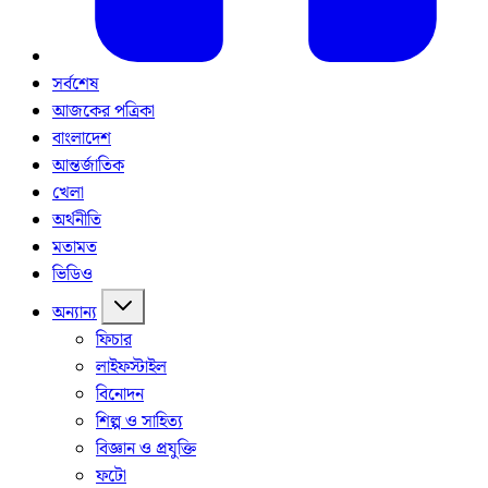
সর্বশেষ
আজকের পত্রিকা
বাংলাদেশ
আন্তর্জাতিক
খেলা
অর্থনীতি
মতামত
ভিডিও
অন্যান্য
ফিচার
লাইফস্টাইল
বিনোদন
শিল্প ও সাহিত্য
বিজ্ঞান ও প্রযুক্তি
ফটো