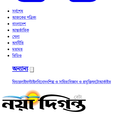
সর্বশেষ
আজকের পত্রিকা
বাংলাদেশ
আন্তর্জাতিক
খেলা
অর্থনীতি
মতামত
ভিডিও
অন্যান্য
ফিচার
লাইফস্টাইল
বিনোদন
শিল্প ও সাহিত্য
বিজ্ঞান ও প্রযুক্তি
ফটো
আর্কাইভ