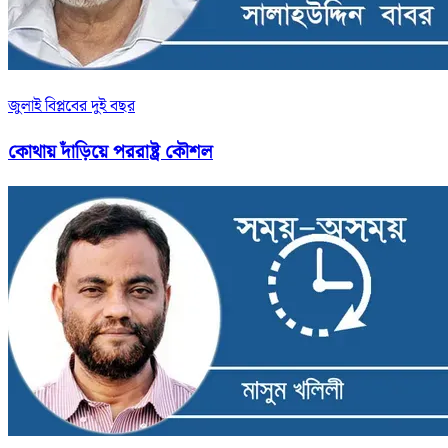
জুলাই বিপ্লবের দুই বছর
কোথায় দাঁড়িয়ে পররাষ্ট্র কৌশল