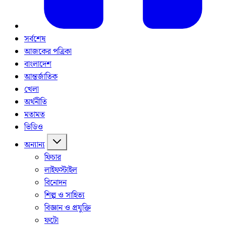
সর্বশেষ
আজকের পত্রিকা
বাংলাদেশ
আন্তর্জাতিক
খেলা
অর্থনীতি
মতামত
ভিডিও
অন্যান্য
ফিচার
লাইফস্টাইল
বিনোদন
শিল্প ও সাহিত্য
বিজ্ঞান ও প্রযুক্তি
ফটো