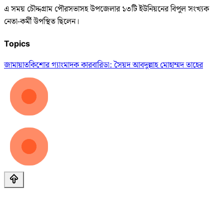
এ সময় চৌদ্দগ্রাম পৌরসভাসহ উপজেলার ১৩টি ইউনিয়নের বিপুল সংখ্যক
নেতা-কর্মী উপস্থিত ছিলেন।
Topics
জামায়াত
কিশোর গ্যাং
মাদক কারবারি
ডা: সৈয়দ আবদুল্লাহ মোহাম্মদ তাহের