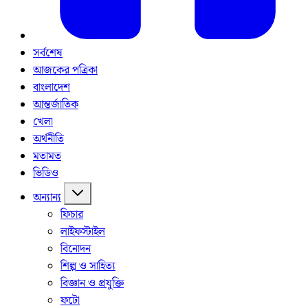
সর্বশেষ
আজকের পত্রিকা
বাংলাদেশ
আন্তর্জাতিক
খেলা
অর্থনীতি
মতামত
ভিডিও
অন্যান্য
ফিচার
লাইফস্টাইল
বিনোদন
শিল্প ও সাহিত্য
বিজ্ঞান ও প্রযুক্তি
ফটো