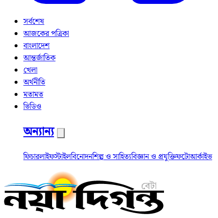
সর্বশেষ
আজকের পত্রিকা
বাংলাদেশ
আন্তর্জাতিক
খেলা
অর্থনীতি
মতামত
ভিডিও
অন্যান্য
ফিচার
লাইফস্টাইল
বিনোদন
শিল্প ও সাহিত্য
বিজ্ঞান ও প্রযুক্তি
ফটো
আর্কাইভ