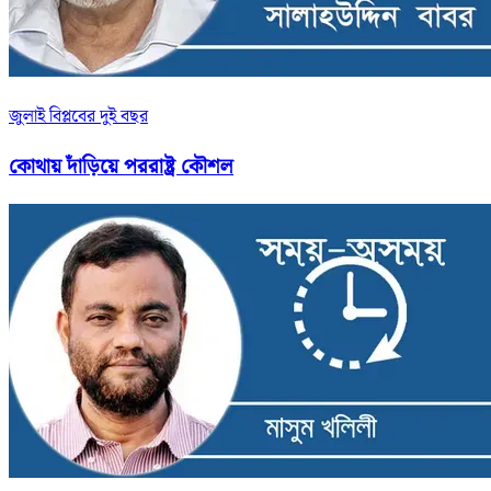
জুলাই বিপ্লবের দুই বছর
কোথায় দাঁড়িয়ে পররাষ্ট্র কৌশল