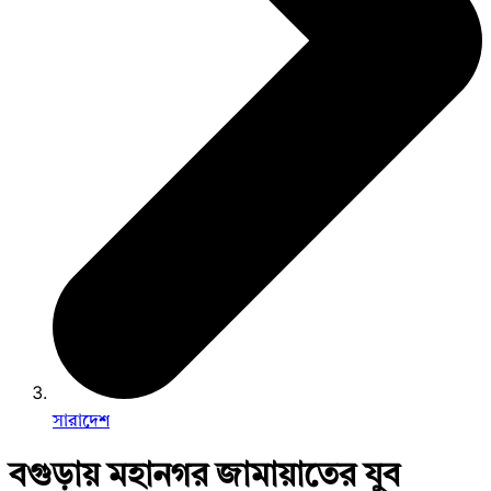
সারাদেশ
বগুড়ায় মহানগর জামায়াতের যুব