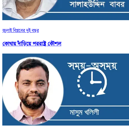
জুলাই বিপ্লবের দুই বছর
কোথায় দাঁড়িয়ে পররাষ্ট্র কৌশল