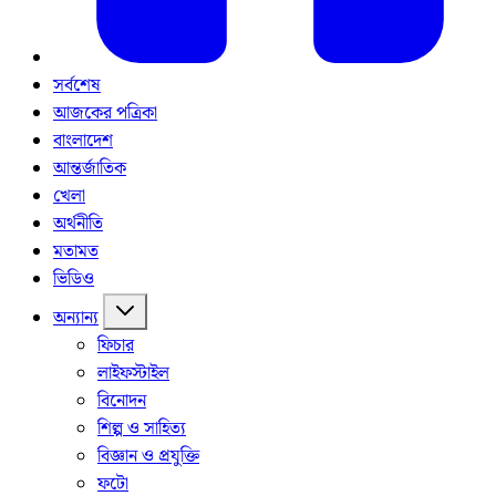
সর্বশেষ
আজকের পত্রিকা
বাংলাদেশ
আন্তর্জাতিক
খেলা
অর্থনীতি
মতামত
ভিডিও
অন্যান্য
ফিচার
লাইফস্টাইল
বিনোদন
শিল্প ও সাহিত্য
বিজ্ঞান ও প্রযুক্তি
ফটো