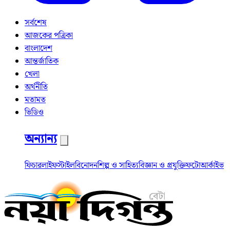
সর্বশেষ
আজকের পত্রিকা
বাংলাদেশ
আন্তর্জাতিক
খেলা
অর্থনীতি
মতামত
ভিডিও
অন্যান্য
ফিচার
লাইফস্টাইল
বিনোদন
শিল্প ও সাহিত্য
বিজ্ঞান ও প্রযুক্তি
ফটো
আর্কাইভ