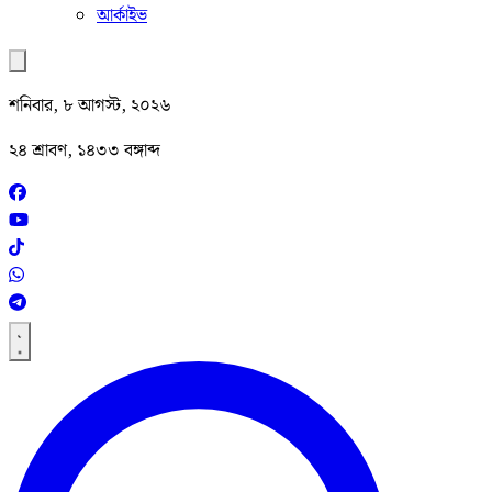
আর্কাইভ
শনিবার, ৮ আগস্ট, ২০২৬
২৪ শ্রাবণ, ১৪৩৩ বঙ্গাব্দ