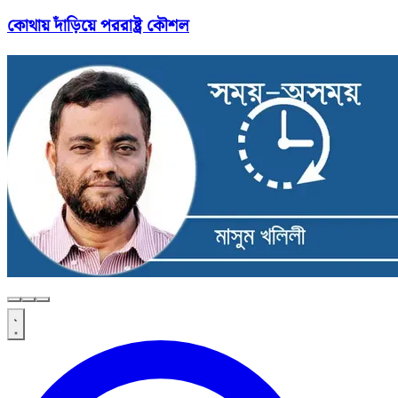
কোথায় দাঁড়িয়ে পররাষ্ট্র কৌশল