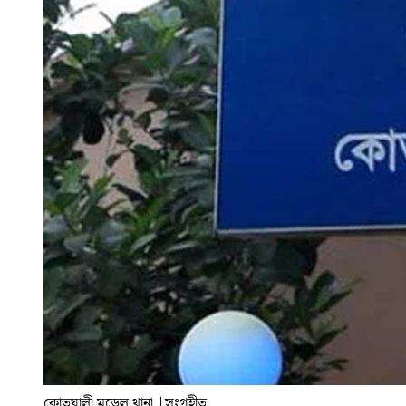
কোতয়ালী মডেল থানা
|
সংগৃহীত