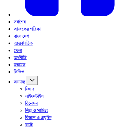
সর্বশেষ
আজকের পত্রিকা
বাংলাদেশ
আন্তর্জাতিক
খেলা
অর্থনীতি
মতামত
ভিডিও
অন্যান্য
ফিচার
লাইফস্টাইল
বিনোদন
শিল্প ও সাহিত্য
বিজ্ঞান ও প্রযুক্তি
ফটো