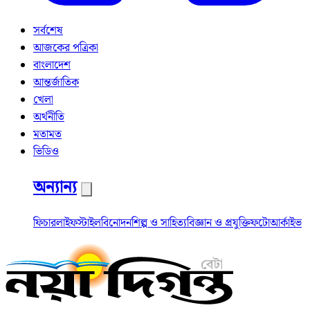
সর্বশেষ
আজকের পত্রিকা
বাংলাদেশ
আন্তর্জাতিক
খেলা
অর্থনীতি
মতামত
ভিডিও
অন্যান্য
ফিচার
লাইফস্টাইল
বিনোদন
শিল্প ও সাহিত্য
বিজ্ঞান ও প্রযুক্তি
ফটো
আর্কাইভ