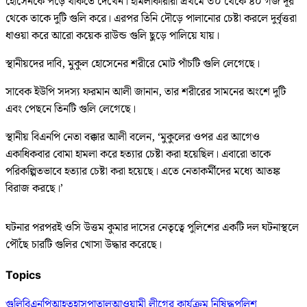
হোসেনকে পড়ে থাকতে দেখেন। হামলাকারীরা প্রথমে ৩০ থেকে ৪০ গজ দূর
থেকে তাকে দুটি গুলি করে। এরপর তিনি দৌড়ে পালানোর চেষ্টা করলে দুর্বৃত্তরা
ধাওয়া করে আরো কয়েক রাউন্ড গুলি ছুড়ে পালিয়ে যায়।
স্থানীয়দের দাবি, মুকুল হোসেনের শরীরে মোট পাঁচটি গুলি লেগেছে।
সাবেক ইউপি সদস্য ফরমান আলী জানান, তার শরীরের সামনের অংশে দুটি
এবং পেছনে তিনটি গুলি লেগেছে।
স্থানীয় বিএনপি নেতা বক্কার আলী বলেন, ‘মুকুলের ওপর এর আগেও
একাধিকবার বোমা হামলা করে হত্যার চেষ্টা করা হয়েছিল। এবারো তাকে
পরিকল্পিতভাবে হত্যার চেষ্টা করা হয়েছে। এতে নেতাকর্মীদের মধ্যে আতঙ্ক
বিরাজ করছে।’
ঘটনার পরপরই ওসি উত্তম কুমার দাসের নেতৃত্বে পুলিশের একটি দল ঘটনাস্থলে
পৌঁছে চারটি গুলির খোসা উদ্ধার করেছে।
Topics
গুলি
বিএনপি
আহত
হাসপাতাল
আওয়ামী লীগের কার্যক্রম নিষিদ্ধ
পুলিশ