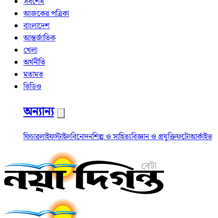
সর্বশেষ
আজকের পত্রিকা
বাংলাদেশ
আন্তর্জাতিক
খেলা
অর্থনীতি
মতামত
ভিডিও
অন্যান্য
ফিচার
লাইফস্টাইল
বিনোদন
শিল্প ও সাহিত্য
বিজ্ঞান ও প্রযুক্তি
ফটো
আর্কাইভ