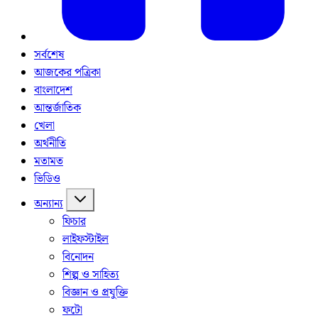
সর্বশেষ
আজকের পত্রিকা
বাংলাদেশ
আন্তর্জাতিক
খেলা
অর্থনীতি
মতামত
ভিডিও
অন্যান্য
ফিচার
লাইফস্টাইল
বিনোদন
শিল্প ও সাহিত্য
বিজ্ঞান ও প্রযুক্তি
ফটো