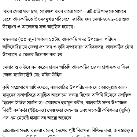
‘করব মোরা ফল চাষ, সংরক্ষণ করব বারো মাস’—এই প্রতিপাদ্যকে সামনে
রেখে ঝালকাঠিতে উৎসবমুখর পরিবেশে জাতীয় ফল মেলা-২০২৬-এর শুভ
উদ্বোধন ও আলোচনা সভা অনুষ্ঠিত হয়েছে।
মঙ্গলবার (৩০ জুন) সকাল ১০টায় ঝালকাঠি সদর উপজেলা পরিষদ
অডিটোরিয়ামে জেলা প্রশাসন ও কৃষি সম্প্রসারণ অধিদফতর, ঝালকাঠির যৌথ
উদ্যোগে এ মেলার উদ্বোধন করা হয়।
মেলার শুভ উদ্বোধন করেন প্রধান অতিথি ঝালকাঠির জেলা প্রশাসক ও বিজ্ঞ
জেলা ম্যাজিস্ট্রেট মো: মমিন উদ্দিন।
কৃষি সম্প্রসারণ অধিদফতর, ঝালকাঠির উপপরিচালক মো: আবদুল্লাহ আল-
মামুনের সভাপতিত্বে অনুষ্ঠিত আলোচনা সভায় বিশেষ অতিথি হিসেবে উপস্থিত
ছিলেন সিভিল সার্জন ডা: মোহাম্মদ হুমায়ূন কবীর, ঝালকাঠি সদর উপজেলা
নির্বাহী কর্মকর্তা (ইউএনও) সেগুফতা মেহনাজ এবং সহকারী কমিশনার (ভূমি)
এস এম মেহেদী হাসান সহ আরো অনেকে।
আলোচনা সভায় বক্তারা বলেন, দেশের পুষ্টি নিরাপত্তা নিশ্চিত করা, জনস্বাস্থ্যের