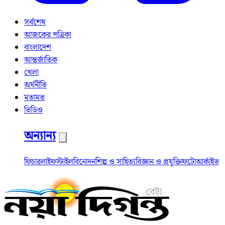
সর্বশেষ
আজকের পত্রিকা
বাংলাদেশ
আন্তর্জাতিক
খেলা
অর্থনীতি
মতামত
ভিডিও
অন্যান্য
ফিচার
লাইফস্টাইল
বিনোদন
শিল্প ও সাহিত্য
বিজ্ঞান ও প্রযুক্তি
ফটো
আর্কাইভ