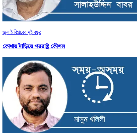
জুলাই বিপ্লবের দুই বছর
কোথায় দাঁড়িয়ে পররাষ্ট্র কৌশল