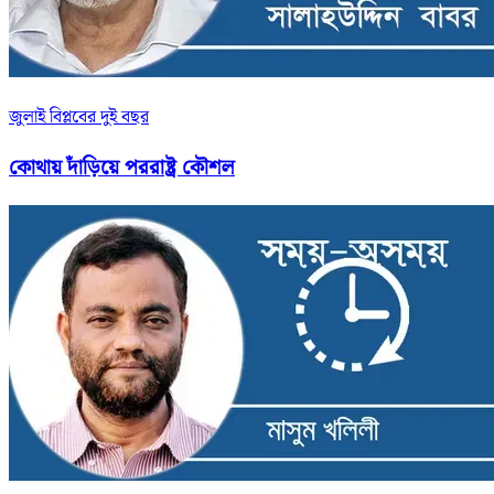
জুলাই বিপ্লবের দুই বছর
কোথায় দাঁড়িয়ে পররাষ্ট্র কৌশল