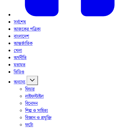
সর্বশেষ
আজকের পত্রিকা
বাংলাদেশ
আন্তর্জাতিক
খেলা
অর্থনীতি
মতামত
ভিডিও
অন্যান্য
ফিচার
লাইফস্টাইল
বিনোদন
শিল্প ও সাহিত্য
বিজ্ঞান ও প্রযুক্তি
ফটো