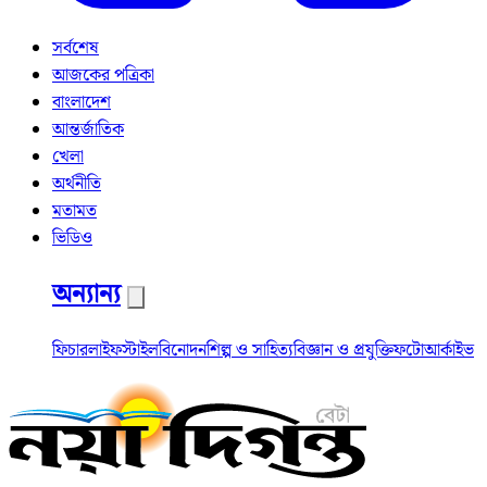
সর্বশেষ
আজকের পত্রিকা
বাংলাদেশ
আন্তর্জাতিক
খেলা
অর্থনীতি
মতামত
ভিডিও
অন্যান্য
ফিচার
লাইফস্টাইল
বিনোদন
শিল্প ও সাহিত্য
বিজ্ঞান ও প্রযুক্তি
ফটো
আর্কাইভ