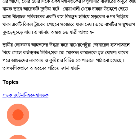
এর আগে, ভোর ৫টার দিকে একই মহাসড়কের বিপুলাসার বাজারের অদূরে কাঁচি
নামক স্থানে আরেকটি দুর্ঘটনা ঘটে। নোয়াখালী থেকে ঢাকার উদ্দেশে ছেড়ে
আসা নীলাচল পরিবহনের একটি বাস নিয়ন্ত্রণ হারিয়ে সড়কের ওপর দাঁড়িয়ে
থাকা একটি বিকল ট্রাকের পেছনে সজোরে ধাক্কা দেয়। এতে বাসটির সম্মুখভাগ
দুমড়েমুচড়ে যায়। এ ঘটনায় অন্তত ১৬ যাত্রী আহত হন।
স্থানীয় লোকজন আহতদের উদ্ধার করে নাথেরপেটুয়া জেনারেল হাসপাতালে
নিয়ে গেলে কর্তব্যরত চিকিৎসক মো মোস্তফা কামালকে মৃত ঘোষণা করেন।
পরে আহতদের লাকসাম ও কুমিল্লার বিভিন্ন হাসপাতালে পাঠানো হয়েছে।
তাৎক্ষণিকভাবে আহতদের পরিচয় জানা যায়নি।
Topics
সড়ক দুর্ঘটনা
নিহত
মহাসড়ক