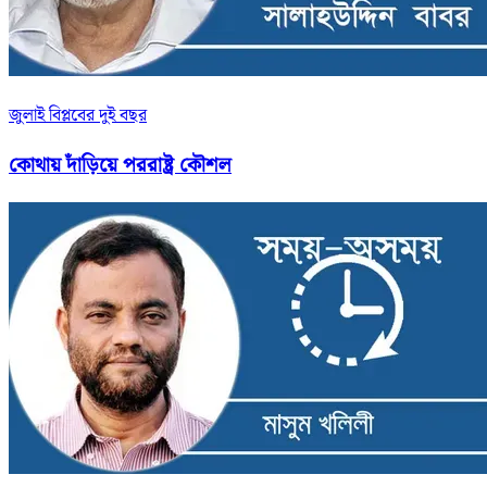
জুলাই বিপ্লবের দুই বছর
কোথায় দাঁড়িয়ে পররাষ্ট্র কৌশল