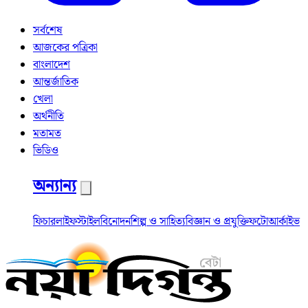
সর্বশেষ
আজকের পত্রিকা
বাংলাদেশ
আন্তর্জাতিক
খেলা
অর্থনীতি
মতামত
ভিডিও
অন্যান্য
ফিচার
লাইফস্টাইল
বিনোদন
শিল্প ও সাহিত্য
বিজ্ঞান ও প্রযুক্তি
ফটো
আর্কাইভ