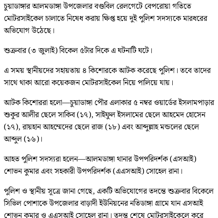
চুয়াডাঙ্গার আলমডাঙ্গা উপজেলার বণ্ডবিল রেলগেটে বেপরোয়া গতিতে
মোটরসাইকেল চালাতে নিষেধ করায় ক্ষিপ্ত হয়ে দুই পুলিশ সদস্যকে মারধরের
অভিযোগ উঠেছে।
শুক্রবার (৩ জুলাই) বিকেল ৫টার দিকে এ ঘটনাটি ঘটে।
এ সময় স্থানীয়দের সহায়তায় ৪ কিশোরকে আটক করেছে পুলিশ। তবে তাদের
সাথে থাকা আরো কয়েকজন মোটরসাইকেল নিয়ে পালিয়ে যায়।
আটক কিশোররা হলো—চুয়াডাঙ্গা পৌর এলাকার ৫ নম্বর ওয়ার্ডের ইসলামপাড়ার
শুকুর আলীর ছেলে সাকিব (১৭), সাইফুল ইসলামের ছেলে আহমেদ হোসেন
(১৭), রায়হান আহম্মেদের ছেলে রাজ (১৮) এবং আব্দুল্লাহ মন্ডলের ছেলে
আব্দুল (১৬)।
আহত পুলিশ সদস্যরা হলেন—আলমডাঙ্গা থানার উপপরিদর্শক (এসআই)
শোভন কুমার এবং সহকারী উপপরিদর্শক (এএসআই) সোহেল রানা।
পুলিশ ও স্থানীয় সূত্রে জানা গেছে, একটি অভিযোগের তদন্তে শুক্রবার বিকেলে
সিভিল পোশাকে উপজেলার বাড়াদী ইউনিয়নের নতিডাঙ্গা গ্রামে যান এসআই
শোভন কুমার ও এএসআই সোহেল রানা। তদন্ত শেষে মোটরসাইকেলে করে