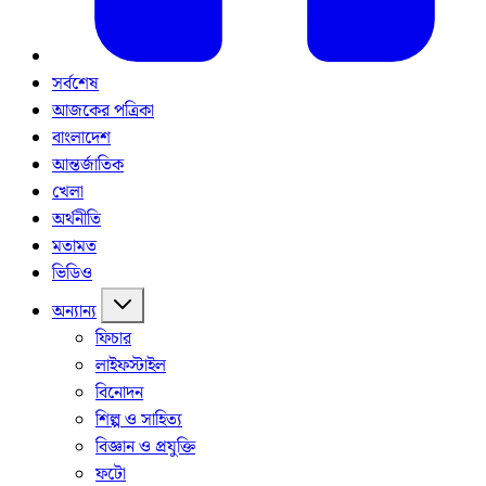
সর্বশেষ
আজকের পত্রিকা
বাংলাদেশ
আন্তর্জাতিক
খেলা
অর্থনীতি
মতামত
ভিডিও
অন্যান্য
ফিচার
লাইফস্টাইল
বিনোদন
শিল্প ও সাহিত্য
বিজ্ঞান ও প্রযুক্তি
ফটো