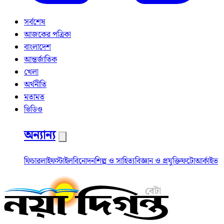
সর্বশেষ
আজকের পত্রিকা
বাংলাদেশ
আন্তর্জাতিক
খেলা
অর্থনীতি
মতামত
ভিডিও
অন্যান্য
ফিচার
লাইফস্টাইল
বিনোদন
শিল্প ও সাহিত্য
বিজ্ঞান ও প্রযুক্তি
ফটো
আর্কাইভ