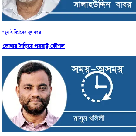
জুলাই বিপ্লবের দুই বছর
কোথায় দাঁড়িয়ে পররাষ্ট্র কৌশল