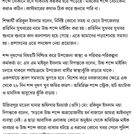
শব্দে দোকানে বসে থাকাটাই কষ্টকর হয়ে পড়েছে। মাইকের শব্দে বেচাকেনা
করাও কঠিন। কাস্টমারের কথাও ঠিক করে শুনতে পারি না।
শিক্ষার্থী তরিকুল ইসলাম বলেন, নির্দিষ্ট কোনো সময় না মেনে উপজেলার
প্রতিদিন সুখবরের নামে উচ্চ শব্দে মাইকিং করা হয়। প্রতিদিন সুখবর সুখবর
শুনতে শুনতে কান ঝালাপালা হয়ে গেছে। এতে আমাদের পড়াশোনায় সমস্যা
হয়। প্রশাসনের এতে পদক্ষেপ নেয়া প্রয়োজন।
শব্দ দূষণের বিষয়টি নিশ্চিত করে উপজেলা স্বাস্থ্য ও পরিবার-পরিকল্পনা
কর্মকর্তা ডা: এস এম মাইদুল ইসলাম নয়া দিগন্তকে বলেন, উচ্চ শব্দে মাইকিং
চলতে থাকলে পর্যায়ক্রমে উপজেলা বাসীর স্বাস্থ্যঝুঁকি বাড়তে থাকে।
একপর্যায়ে শ্রবণ সমস্যায় ভুগতে হবে। বিশেষ করে নবজাতকের ক্ষেত্রে এক
থেকে ২৮ দিন শব্দ দূষণ খুব ক্ষতির কারণ। অতিরিক্ত শব্দে স্ট্রেক, হার্ট অ্যাটাক
ও মানসিক অসুখের ঝুঁকি বাড়ায়।
উজিরপুর মডেল থানার অফিসার ইনচার্জ (ওসি) মো: রকিবুল ইসলাম নয়া
দিগন্তকে বলেন, ‘সড়কে উচ্চ শব্দে অপ্রয়োজনীয় হর্ন বাজালে আমরা আইনানুগ
ব্যবস্থা নেই। এ ছাড়া আবাসিক এলাকায় কোনো অনুষ্ঠান থেকে অতিরিক্ত মাইক
ব্যবহার ও উচ্চ শব্দে কারো ব্যাঘাত ঘটছে এ ধরনের কোনো খবর পেলে পুলিশ