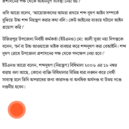
প্রশাসনের পক্ষ থেকে আইনানুগ ব্যবস্থা নেয়া হয়।’
ওসি আরো বলেন, ‘আয়োজকদের আমরা প্রথমে শব্দ দূষণ আইন সম্পর্কে
বুঝিয়ে উচ্চ শব্দ নিয়ন্ত্রণ করার কথা বলি। কেউ আইনের ব্যত্যয় ঘটালে আইন
প্রয়োগ করি।’
উজিরপুর উপজেলা নির্বাহী কর্মকর্তা (ইউএনও) মো: আলী সুজা নয়া দিগন্তকে
বলেন, ‘হর্ন বা উচ্চ আওয়াজে মাইক ব্যবহার করে শব্দদূষণ করা বেআইনি। শব্দ
দূষণ রোধে উপজেলা প্রশাসনের পক্ষ থেকে পদক্ষেপ নেয়া হবে।’
ইউএনও আরো বলেন, শব্দদূষণ (নিয়ন্ত্রণ) বিধিমালা ২০০৬ এর ১৮ নম্বর
ধারায় বলা আছে, কোনো ব্যক্তি বিধিমালার বিভিন্ন ধারা লঙ্ঘন করে দোষী
সাব্যস্থ হলে তিনি অপরাধের জন্য কারাদণ্ড বা অনধিক অর্থদণ্ড বা উভয় দণ্ডে
দণ্ডনীয় হবেন।