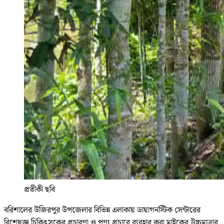
প্রতীকী ছবি
বরিশালের উজিরপুর উপজেলার বিভিন্ন এলাকায় ডায়াগনস্টিক সেন্টারের
বিশেষজ্ঞ চিকিৎসকের প্রচারণা ও পণ্য প্রচারে ব্যবহার করা মাইকের উচ্চমাত্রার