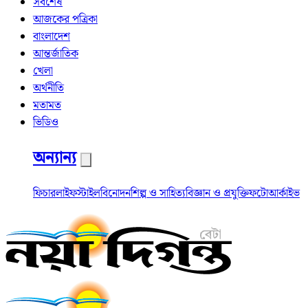
সর্বশেষ
আজকের পত্রিকা
বাংলাদেশ
আন্তর্জাতিক
খেলা
অর্থনীতি
মতামত
ভিডিও
অন্যান্য
ফিচার
লাইফস্টাইল
বিনোদন
শিল্প ও সাহিত্য
বিজ্ঞান ও প্রযুক্তি
ফটো
আর্কাইভ