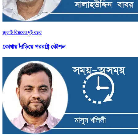
জুলাই বিপ্লবের দুই বছর
কোথায় দাঁড়িয়ে পররাষ্ট্র কৌশল