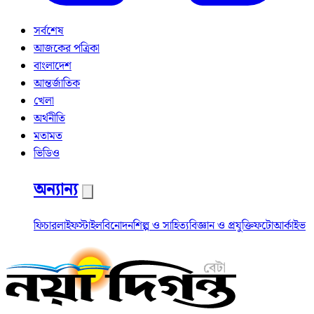
সর্বশেষ
আজকের পত্রিকা
বাংলাদেশ
আন্তর্জাতিক
খেলা
অর্থনীতি
মতামত
ভিডিও
অন্যান্য
ফিচার
লাইফস্টাইল
বিনোদন
শিল্প ও সাহিত্য
বিজ্ঞান ও প্রযুক্তি
ফটো
আর্কাইভ