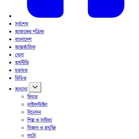
সর্বশেষ
আজকের পত্রিকা
বাংলাদেশ
আন্তর্জাতিক
খেলা
অর্থনীতি
মতামত
ভিডিও
অন্যান্য
ফিচার
লাইফস্টাইল
বিনোদন
শিল্প ও সাহিত্য
বিজ্ঞান ও প্রযুক্তি
ফটো