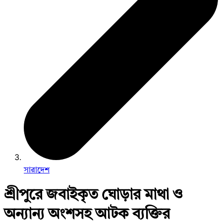
সারাদেশ
শ্রীপুরে জবাইকৃত ঘোড়ার মাথা ও
অন্যান্য অংশসহ আটক ব্যক্তির