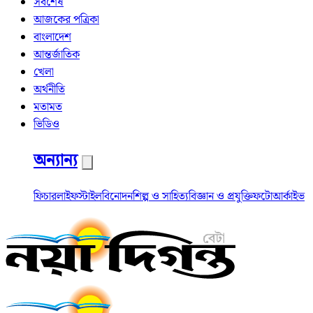
সর্বশেষ
আজকের পত্রিকা
বাংলাদেশ
আন্তর্জাতিক
খেলা
অর্থনীতি
মতামত
ভিডিও
অন্যান্য
ফিচার
লাইফস্টাইল
বিনোদন
শিল্প ও সাহিত্য
বিজ্ঞান ও প্রযুক্তি
ফটো
আর্কাইভ