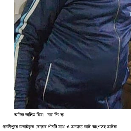
আটক ডালিম মিয়া
|
নয়া দিগন্ত
গাজীপুরে জবাইকৃত ঘোড়ার পাঁচটি মাথা ও অন্যান্য কাটা অংশসহ আটক