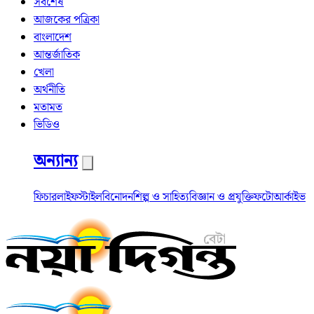
সর্বশেষ
আজকের পত্রিকা
বাংলাদেশ
আন্তর্জাতিক
খেলা
অর্থনীতি
মতামত
ভিডিও
অন্যান্য
ফিচার
লাইফস্টাইল
বিনোদন
শিল্প ও সাহিত্য
বিজ্ঞান ও প্রযুক্তি
ফটো
আর্কাইভ