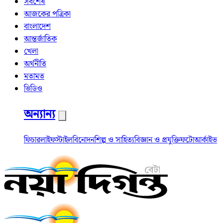
সর্বশেষ
আজকের পত্রিকা
বাংলাদেশ
আন্তর্জাতিক
খেলা
অর্থনীতি
মতামত
ভিডিও
অন্যান্য
ফিচার
লাইফস্টাইল
বিনোদন
শিল্প ও সাহিত্য
বিজ্ঞান ও প্রযুক্তি
ফটো
আর্কাইভ