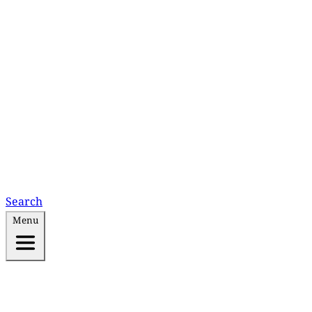
Search
Menu