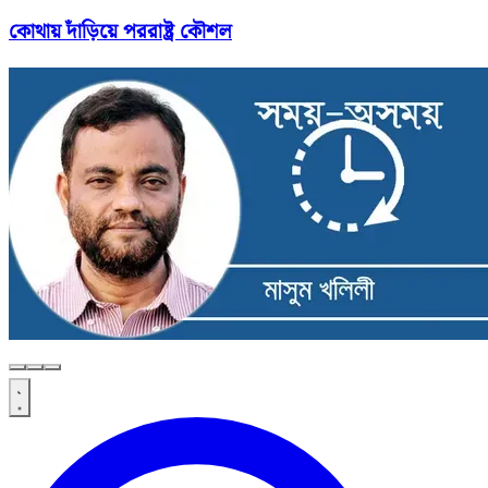
কোথায় দাঁড়িয়ে পররাষ্ট্র কৌশল