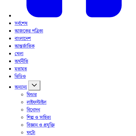
সর্বশেষ
আজকের পত্রিকা
বাংলাদেশ
আন্তর্জাতিক
খেলা
অর্থনীতি
মতামত
ভিডিও
অন্যান্য
ফিচার
লাইফস্টাইল
বিনোদন
শিল্প ও সাহিত্য
বিজ্ঞান ও প্রযুক্তি
ফটো