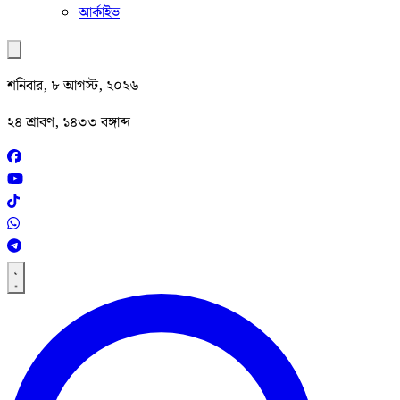
আর্কাইভ
শনিবার, ৮ আগস্ট, ২০২৬
২৪ শ্রাবণ, ১৪৩৩ বঙ্গাব্দ