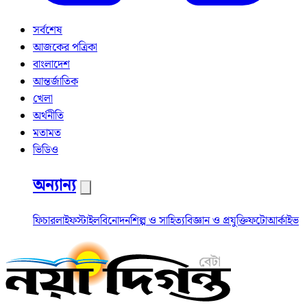
সর্বশেষ
আজকের পত্রিকা
বাংলাদেশ
আন্তর্জাতিক
খেলা
অর্থনীতি
মতামত
ভিডিও
অন্যান্য
ফিচার
লাইফস্টাইল
বিনোদন
শিল্প ও সাহিত্য
বিজ্ঞান ও প্রযুক্তি
ফটো
আর্কাইভ