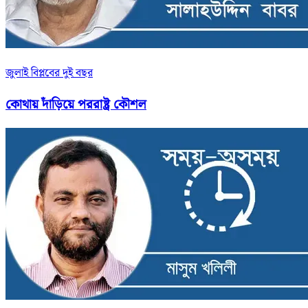
জুলাই বিপ্লবের দুই বছর
কোথায় দাঁড়িয়ে পররাষ্ট্র কৌশল