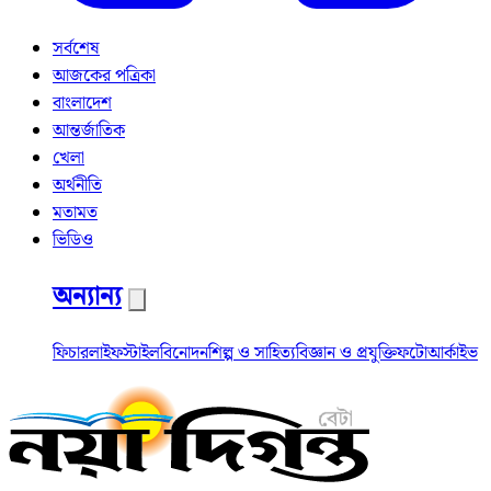
সর্বশেষ
আজকের পত্রিকা
বাংলাদেশ
আন্তর্জাতিক
খেলা
অর্থনীতি
মতামত
ভিডিও
অন্যান্য
ফিচার
লাইফস্টাইল
বিনোদন
শিল্প ও সাহিত্য
বিজ্ঞান ও প্রযুক্তি
ফটো
আর্কাইভ