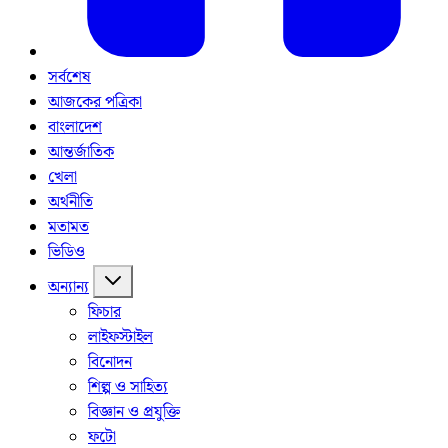
সর্বশেষ
আজকের পত্রিকা
বাংলাদেশ
আন্তর্জাতিক
খেলা
অর্থনীতি
মতামত
ভিডিও
অন্যান্য
ফিচার
লাইফস্টাইল
বিনোদন
শিল্প ও সাহিত্য
বিজ্ঞান ও প্রযুক্তি
ফটো