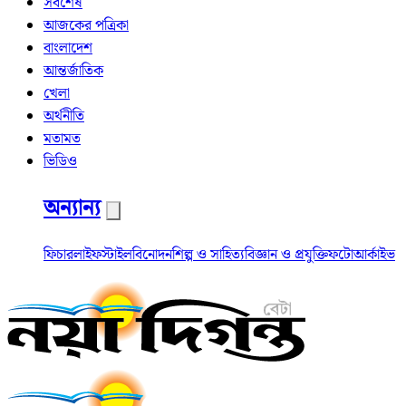
সর্বশেষ
আজকের পত্রিকা
বাংলাদেশ
আন্তর্জাতিক
খেলা
অর্থনীতি
মতামত
ভিডিও
অন্যান্য
ফিচার
লাইফস্টাইল
বিনোদন
শিল্প ও সাহিত্য
বিজ্ঞান ও প্রযুক্তি
ফটো
আর্কাইভ