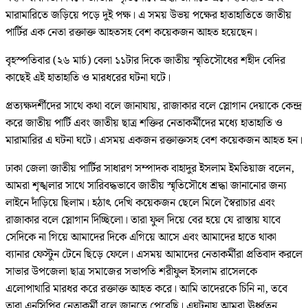
মারামারিতে জড়িয়ে পড়ে দুই পক্ষ। এ সময় উভয় পক্ষের হাতাহাতিতে জাতীয়
পার্টির এক নেতা রক্তাক্ত আহতসহ বেশ কয়েকজন আহত হয়েছেন।
বৃহস্পতিবার (২৬ মার্চ) বেলা ১১টার দিকে জাতীয় স্মৃতিসৌধের শহীদ বেদির
কাছেই এই হাতাহাতি ও মারধরের ঘটনা ঘটে।
প্রত্যক্ষদর্শীদের সাথে কথা বলে জানাযায়, রাজাকার বলে স্লোগান দেয়াকে কেন্দ্র
করে জাতীয় পার্টি এবং জাতীয় ছাত্র শক্তির নেতাকর্মীদের মধ্যে হাতাহাতি ও
মারামারির এ ঘটনা ঘটে। এসময় একজন রক্তাক্তসহ বেশ কয়েকজন আহত হন।
ঢাকা জেলা জাতীয় পার্টির সাধারণ সম্পাদক বাহাদুর ইসলাম ইমতিয়াজ বলেন,
আমরা শৃঙ্খলার সাথে সারিবদ্ধভাবে জাতীয় স্মৃতিসৌধে শ্রদ্ধা জানানোর জন্য
লাইনে দাঁড়িয়ে ছিলাম। হঠাৎ দেখি কয়েকজন ছেলে মিলে স্বৈরাচার এবং
রাজাকার বলে স্লোগান দিচ্ছিলো। তারা ফুল দিয়ে বের হয়ে যে রাস্তায় যাবে
সেদিকে না গিয়ে আমাদের দিকে এগিয়ে আসে এবং আমাদের হাতে থাকা
ব্যানার ফেস্টুন টেনে ছিড়ে ফেলে। এসময় আমাদের নেতাকর্মীরা প্রতিবাদ করলে
সাভার উপজেলা ছাত্র সমাজের সভাপতি শরীফুল ইসলাম রাসেলকে
এলোপাথারি মারধর করে রক্তাক্ত আহত করে। আমি তাদেরকে চিনি না, তবে
তারা এনসিপির নেতাকর্মী বলে জানতে পেরেছি। এঘটনায় আমরা ঊর্ধ্বতন