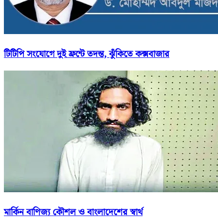
টিটিপি সংযোগে দুই ফ্রন্টে তদন্ত, ঝুঁকিতে কক্সবাজার
মার্কিন বাণিজ্য কৌশল ও বাংলাদেশের স্বার্থ